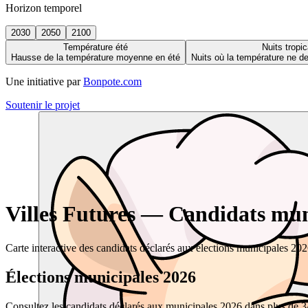
Horizon temporel
2030
2050
2100
Température été
Nuits tropic
Hausse de la température moyenne en été
Nuits où la température ne 
Une initiative par
Bonpote.com
Soutenir le projet
Villes Futures — Candidats muni
Carte interactive des candidats déclarés aux élections municipales 20
Élections municipales 2026
Consultez les candidats déclarés aux municipales 2026 dans plus de 34 0