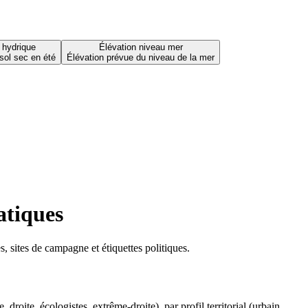
 hydrique
Élévation niveau mer
sol sec en été
Élévation prévue du niveau de la mer
atiques
 sites de campagne et étiquettes politiques.
oite, écologistes, extrême-droite), par profil territorial (urbain,