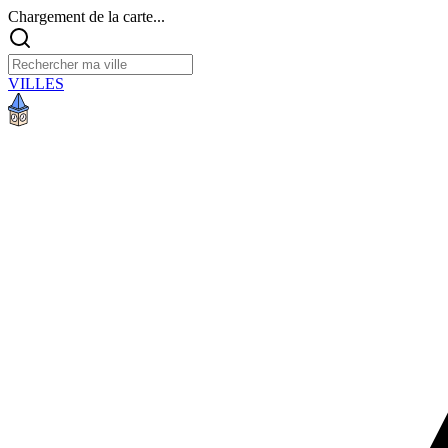
Chargement de la carte...
VILLES