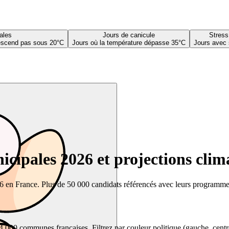
ales
Jours de canicule
Stress
descend pas sous 20°C
Jours où la température dépasse 35°C
Jours avec 
cipales 2026 et projections clim
26 en France. Plus de 50 000 candidats référencés avec leurs programmes,
00 communes françaises. Filtrez par couleur politique (gauche, centre, dr