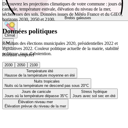
Découvrez les projections climatiques de votre commune : jours de
canicule, température estivale, élévation du niveau de la mer,
sécheresses des sols. Données issues de Météo France et du GIEC,
Brebis galeuses
horizons 2030, 2050 et 2100.
Données politiques
Climat
Résultats des élections municipales 2020, présidentielles 2022 et
législatives 2022. Couleur politique actuelle de la mairie, stabilité
politique, taux d'abstention.
Horizon temporel
2030
2050
2100
Température été
Hausse de la température moyenne en été
Nuits tropicales
Nuits où la température ne descend pas sous 20°C
Jours de canicule
Stress hydrique
Jours où la température dépasse 35°C
Jours avec sol sec en été
Élévation niveau mer
Élévation prévue du niveau de la mer