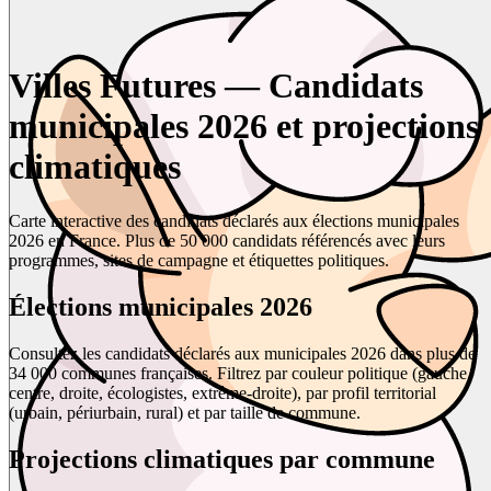
Villes Futures — Candidats
municipales 2026 et projections
climatiques
Carte interactive des candidats déclarés aux élections municipales
2026 en France. Plus de 50 000 candidats référencés avec leurs
programmes, sites de campagne et étiquettes politiques.
Élections municipales 2026
Consultez les candidats déclarés aux municipales 2026 dans plus de
34 000 communes françaises. Filtrez par couleur politique (gauche,
centre, droite, écologistes, extrême-droite), par profil territorial
(urbain, périurbain, rural) et par taille de commune.
Projections climatiques par commune