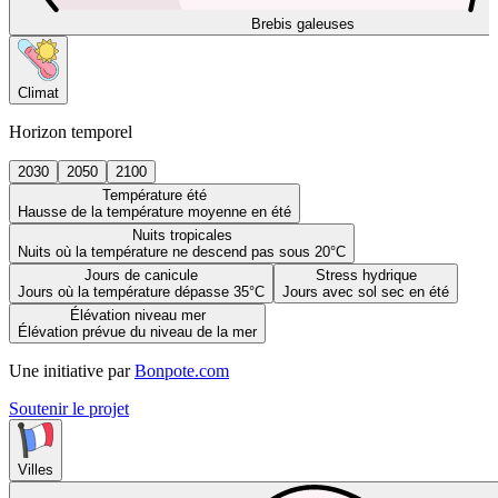
Brebis galeuses
Climat
Horizon temporel
2030
2050
2100
Température été
Hausse de la température moyenne en été
Nuits tropicales
Nuits où la température ne descend pas sous 20°C
Jours de canicule
Stress hydrique
Jours où la température dépasse 35°C
Jours avec sol sec en été
Élévation niveau mer
Élévation prévue du niveau de la mer
Une initiative par
Bonpote.com
Soutenir le projet
Villes