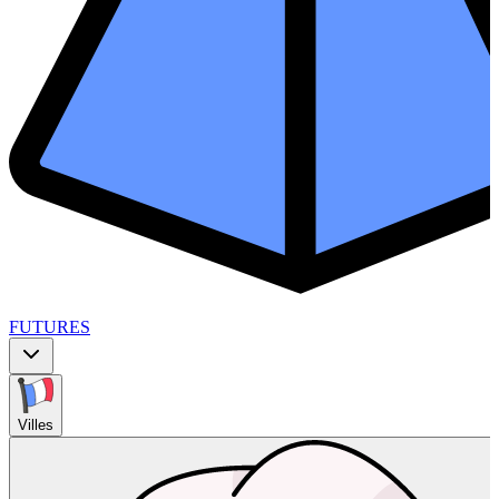
FUTURES
Villes