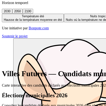
Horizon temporel
2030
2050
2100
Température été
Nuits tropic
Hausse de la température moyenne en été
Nuits où la température ne 
Une initiative par
Bonpote.com
Soutenir le projet
Villes Futures — Candidats muni
Carte interactive des candidats déclarés aux élections municipales 20
Élections municipales 2026
Consultez les candidats déclarés aux municipales 2026 dans plus de 34 0