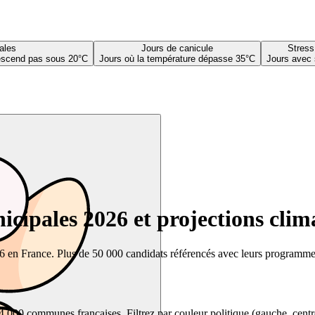
ales
Jours de canicule
Stress
descend pas sous 20°C
Jours où la température dépasse 35°C
Jours avec 
cipales 2026 et projections clim
26 en France. Plus de 50 000 candidats référencés avec leurs programmes,
00 communes françaises. Filtrez par couleur politique (gauche, centre, dr