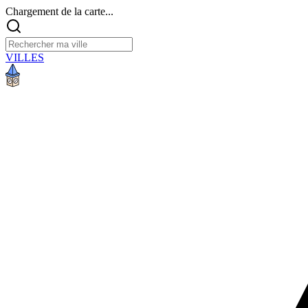
Chargement de la carte...
VILLES