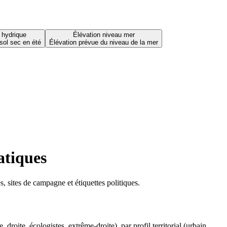
 hydrique
Élévation niveau mer
sol sec en été
Élévation prévue du niveau de la mer
atiques
 sites de campagne et étiquettes politiques.
oite, écologistes, extrême-droite), par profil territorial (urbain,