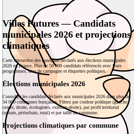
Villes Futures — Candidats
municipales 2026 et projections
climatiques
Carte interactive des candidats déclarés aux élections municipales
2026 en France. Plus de 50 000 candidats référencés avec leurs
programmes, sites de campagne et étiquettes politiques.
Élections municipales 2026
Consultez les candidats déclarés aux municipales 2026 dans plus de
34 000 communes françaises. Filtrez par couleur politique (gauche,
centre, droite, écologistes, extrême-droite), par profil territorial
(urbain, périurbain, rural) et par taille de commune.
Projections climatiques par commune