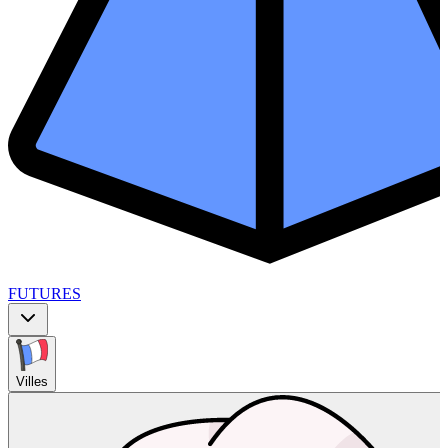
FUTURES
Villes