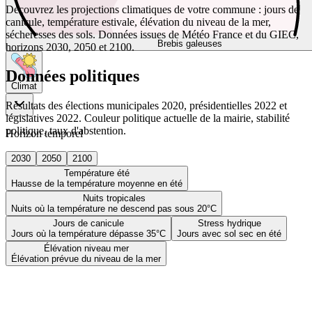
Découvrez les projections climatiques de votre commune : jours de
canicule, température estivale, élévation du niveau de la mer,
sécheresses des sols. Données issues de Météo France et du GIEC,
Brebis galeuses
horizons 2030, 2050 et 2100.
Données politiques
Climat
Résultats des élections municipales 2020, présidentielles 2022 et
législatives 2022. Couleur politique actuelle de la mairie, stabilité
politique, taux d'abstention.
Horizon temporel
2030
2050
2100
Température été
Hausse de la température moyenne en été
Nuits tropicales
Nuits où la température ne descend pas sous 20°C
Jours de canicule
Stress hydrique
Jours où la température dépasse 35°C
Jours avec sol sec en été
Élévation niveau mer
Élévation prévue du niveau de la mer