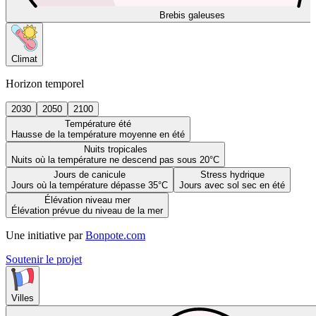
Brebis galeuses
Climat
Horizon temporel
2030
2050
2100
Température été
Hausse de la température moyenne en été
Nuits tropicales
Nuits où la température ne descend pas sous 20°C
Jours de canicule
Stress hydrique
Jours où la température dépasse 35°C
Jours avec sol sec en été
Élévation niveau mer
Élévation prévue du niveau de la mer
Une initiative par
Bonpote.com
Soutenir le projet
Villes