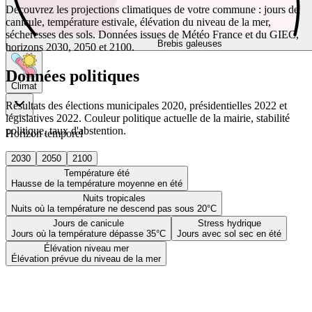
Découvrez les projections climatiques de votre commune : jours de
canicule, température estivale, élévation du niveau de la mer,
sécheresses des sols. Données issues de Météo France et du GIEC,
Brebis galeuses
horizons 2030, 2050 et 2100.
Données politiques
Climat
Résultats des élections municipales 2020, présidentielles 2022 et
législatives 2022. Couleur politique actuelle de la mairie, stabilité
politique, taux d'abstention.
Horizon temporel
2030
2050
2100
Température été
Hausse de la température moyenne en été
Nuits tropicales
Nuits où la température ne descend pas sous 20°C
Jours de canicule
Stress hydrique
Jours où la température dépasse 35°C
Jours avec sol sec en été
Élévation niveau mer
Élévation prévue du niveau de la mer