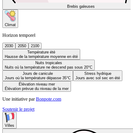
Brebis galeuses
Climat
Horizon temporel
2030
2050
2100
Température été
Hausse de la température moyenne en été
Nuits tropicales
Nuits où la température ne descend pas sous 20°C
Jours de canicule
Stress hydrique
Jours où la température dépasse 35°C
Jours avec sol sec en été
Élévation niveau mer
Élévation prévue du niveau de la mer
Une initiative par
Bonpote.com
Soutenir le projet
Villes