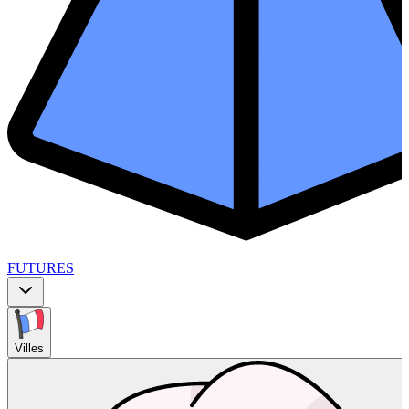
FUTURES
Villes