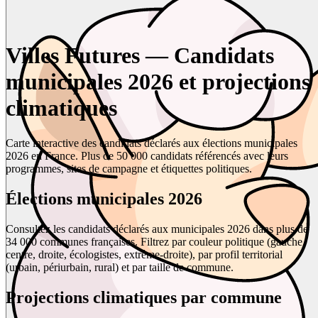
Villes Futures — Candidats
municipales 2026 et projections
climatiques
Carte interactive des candidats déclarés aux élections municipales
2026 en France. Plus de 50 000 candidats référencés avec leurs
programmes, sites de campagne et étiquettes politiques.
Élections municipales 2026
Consultez les candidats déclarés aux municipales 2026 dans plus de
34 000 communes françaises. Filtrez par couleur politique (gauche,
centre, droite, écologistes, extrême-droite), par profil territorial
(urbain, périurbain, rural) et par taille de commune.
Projections climatiques par commune