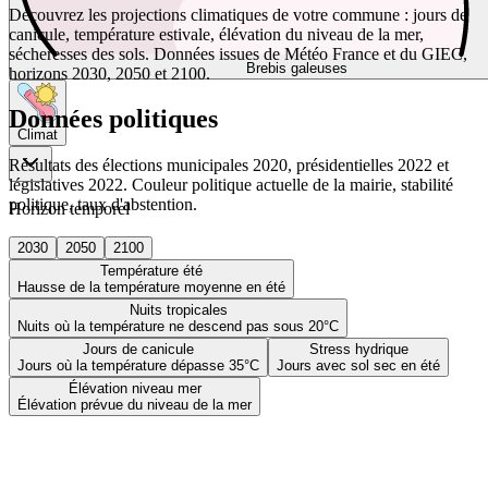
Découvrez les projections climatiques de votre commune : jours de
canicule, température estivale, élévation du niveau de la mer,
sécheresses des sols. Données issues de Météo France et du GIEC,
Brebis galeuses
horizons 2030, 2050 et 2100.
Données politiques
Climat
Résultats des élections municipales 2020, présidentielles 2022 et
législatives 2022. Couleur politique actuelle de la mairie, stabilité
politique, taux d'abstention.
Horizon temporel
2030
2050
2100
Température été
Hausse de la température moyenne en été
Nuits tropicales
Nuits où la température ne descend pas sous 20°C
Jours de canicule
Stress hydrique
Jours où la température dépasse 35°C
Jours avec sol sec en été
Élévation niveau mer
Élévation prévue du niveau de la mer