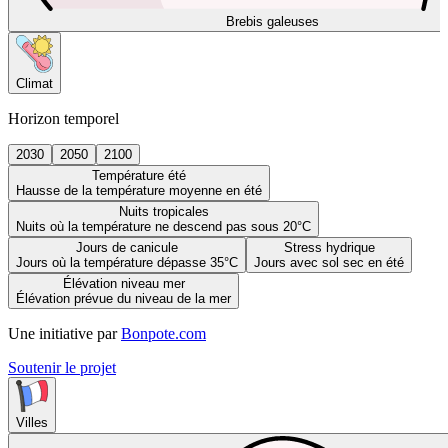
Brebis galeuses
Climat
Horizon temporel
2030
2050
2100
Température été
Hausse de la température moyenne en été
Nuits tropicales
Nuits où la température ne descend pas sous 20°C
Jours de canicule
Stress hydrique
Jours où la température dépasse 35°C
Jours avec sol sec en été
Élévation niveau mer
Élévation prévue du niveau de la mer
Une initiative par
Bonpote.com
Soutenir le projet
Villes