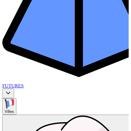
FUTURES
Villes