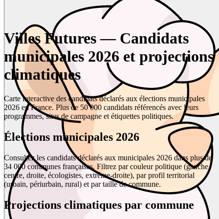
Villes Futures — Candidats
municipales 2026 et projections
climatiques
Carte interactive des candidats déclarés aux élections municipales
2026 en France. Plus de 50 000 candidats référencés avec leurs
programmes, sites de campagne et étiquettes politiques.
Élections municipales 2026
Consultez les candidats déclarés aux municipales 2026 dans plus de
34 000 communes françaises. Filtrez par couleur politique (gauche,
centre, droite, écologistes, extrême-droite), par profil territorial
(urbain, périurbain, rural) et par taille de commune.
Projections climatiques par commune