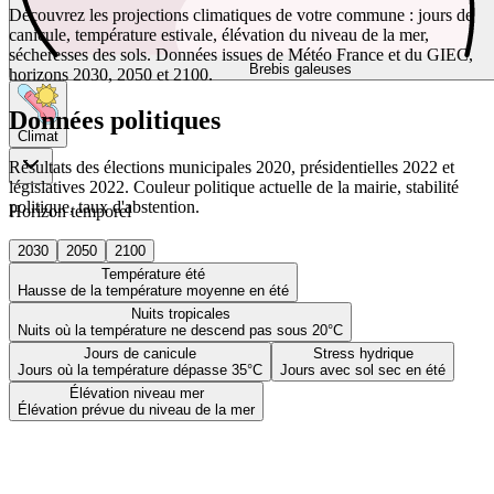
Découvrez les projections climatiques de votre commune : jours de
canicule, température estivale, élévation du niveau de la mer,
sécheresses des sols. Données issues de Météo France et du GIEC,
Brebis galeuses
horizons 2030, 2050 et 2100.
Données politiques
Climat
Résultats des élections municipales 2020, présidentielles 2022 et
législatives 2022. Couleur politique actuelle de la mairie, stabilité
politique, taux d'abstention.
Horizon temporel
2030
2050
2100
Température été
Hausse de la température moyenne en été
Nuits tropicales
Nuits où la température ne descend pas sous 20°C
Jours de canicule
Stress hydrique
Jours où la température dépasse 35°C
Jours avec sol sec en été
Élévation niveau mer
Élévation prévue du niveau de la mer