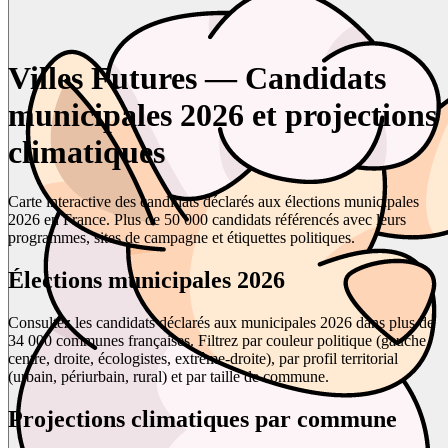
Villes Futures — Candidats
municipales 2026 et projections
climatiques
Carte interactive des candidats déclarés aux élections municipales
2026 en France. Plus de 50 000 candidats référencés avec leurs
programmes, sites de campagne et étiquettes politiques.
Élections municipales 2026
Consultez les candidats déclarés aux municipales 2026 dans plus de
34 000 communes françaises. Filtrez par couleur politique (gauche,
centre, droite, écologistes, extrême-droite), par profil territorial
(urbain, périurbain, rural) et par taille de commune.
Projections climatiques par commune