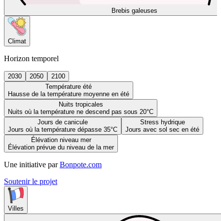
Brebis galeuses
Climat
Horizon temporel
2030
2050
2100
Température été
Hausse de la température moyenne en été
Nuits tropicales
Nuits où la température ne descend pas sous 20°C
Jours de canicule
Stress hydrique
Jours où la température dépasse 35°C
Jours avec sol sec en été
Élévation niveau mer
Élévation prévue du niveau de la mer
Une initiative par
Bonpote.com
Soutenir le projet
Villes