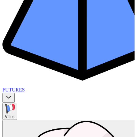
FUTURES
Villes