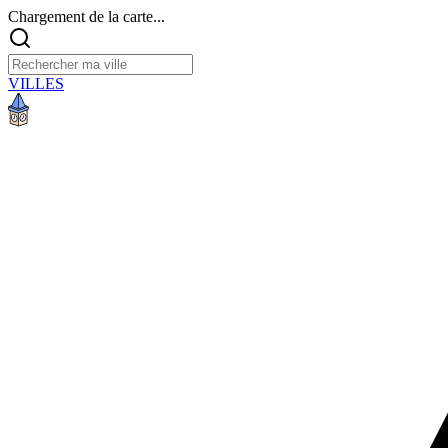
Chargement de la carte...
VILLES