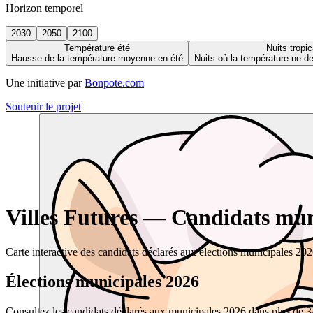
Horizon temporel
2030
2050
2100
Température été
Nuits tropic
Hausse de la température moyenne en été
Nuits où la température ne 
Une initiative par
Bonpote.com
Soutenir le projet
Villes Futures — Candidats muni
Carte interactive des candidats déclarés aux élections municipales 20
Élections municipales 2026
Consultez les candidats déclarés aux municipales 2026 dans plus de 34 0