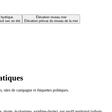
 hydrique
Élévation niveau mer
sol sec en été
Élévation prévue du niveau de la mer
atiques
 sites de campagne et étiquettes politiques.
oite, écologistes, extrême-droite), par profil territorial (urbain,