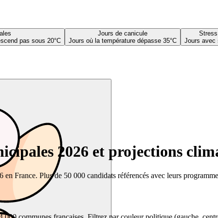
ales
Jours de canicule
Stress
descend pas sous 20°C
Jours où la température dépasse 35°C
Jours avec 
cipales 2026 et projections clim
26 en France. Plus de 50 000 candidats référencés avec leurs programmes,
00 communes françaises. Filtrez par couleur politique (gauche, centre, dr