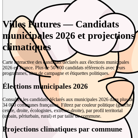
Villes Futures — Candidats
municipales 2026 et projections
climatiques
Carte interactive des candidats déclarés aux élections municipales
2026 en France. Plus de 50 000 candidats référencés avec leurs
programmes, sites de campagne et étiquettes politiques.
Élections municipales 2026
Consultez les candidats déclarés aux municipales 2026 dans plus de
34 000 communes françaises. Filtrez par couleur politique (gauche,
centre, droite, écologistes, extrême-droite), par profil territorial
(urbain, périurbain, rural) et par taille de commune.
Projections climatiques par commune