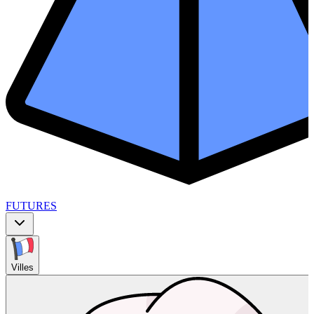
FUTURES
Villes