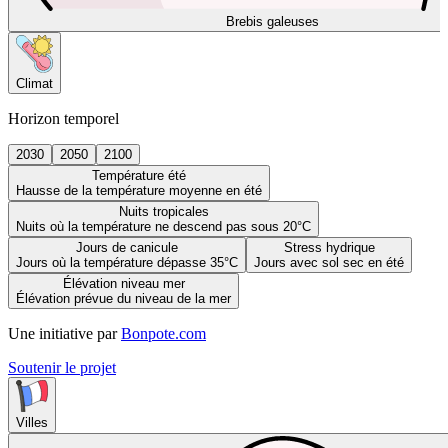
Brebis galeuses
Climat
Horizon temporel
2030
2050
2100
Température été
Hausse de la température moyenne en été
Nuits tropicales
Nuits où la température ne descend pas sous 20°C
Jours de canicule
Stress hydrique
Jours où la température dépasse 35°C
Jours avec sol sec en été
Élévation niveau mer
Élévation prévue du niveau de la mer
Une initiative par
Bonpote.com
Soutenir le projet
Villes