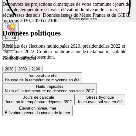
Découvrez les projections climatiques de votre commune : jours de
canicule, température estivale, élévation du niveau de la mer,
sécheresses des sols. Données issues de Météo France et du GIEC,
Brebis galeuses
horizons 2030, 2050 et 2100.
Données politiques
Climat
Résultats des élections municipales 2020, présidentielles 2022 et
législatives 2022. Couleur politique actuelle de la mairie, stabilité
politique, taux d'abstention.
Horizon temporel
2030
2050
2100
Température été
Hausse de la température moyenne en été
Nuits tropicales
Nuits où la température ne descend pas sous 20°C
Jours de canicule
Stress hydrique
Jours où la température dépasse 35°C
Jours avec sol sec en été
Élévation niveau mer
Élévation prévue du niveau de la mer