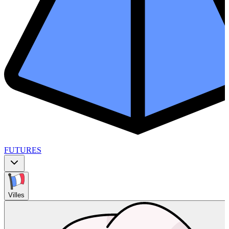
FUTURES
Villes