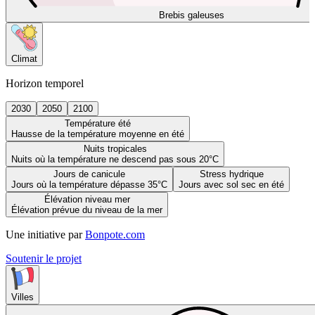
Brebis galeuses
Climat
Horizon temporel
2030
2050
2100
Température été
Hausse de la température moyenne en été
Nuits tropicales
Nuits où la température ne descend pas sous 20°C
Jours de canicule
Stress hydrique
Jours où la température dépasse 35°C
Jours avec sol sec en été
Élévation niveau mer
Élévation prévue du niveau de la mer
Une initiative par
Bonpote.com
Soutenir le projet
Villes