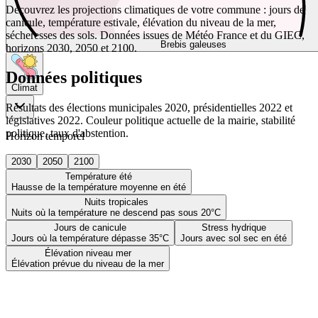
Découvrez les projections climatiques de votre commune : jours de
canicule, température estivale, élévation du niveau de la mer,
sécheresses des sols. Données issues de Météo France et du GIEC,
Brebis galeuses
horizons 2030, 2050 et 2100.
Données politiques
Climat
Résultats des élections municipales 2020, présidentielles 2022 et
législatives 2022. Couleur politique actuelle de la mairie, stabilité
politique, taux d'abstention.
Horizon temporel
2030
2050
2100
Température été
Hausse de la température moyenne en été
Nuits tropicales
Nuits où la température ne descend pas sous 20°C
Jours de canicule
Stress hydrique
Jours où la température dépasse 35°C
Jours avec sol sec en été
Élévation niveau mer
Élévation prévue du niveau de la mer