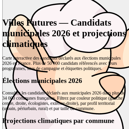
Villes Futures — Candidats
municipales 2026 et projections
climatiques
Carte interactive des candidats déclarés aux élections municipales
2026 en France. Plus de 50 000 candidats référencés avec leurs
programmes, sites de campagne et étiquettes politiques.
Élections municipales 2026
Consultez les candidats déclarés aux municipales 2026 dans plus de
34 000 communes françaises. Filtrez par couleur politique (gauche,
centre, droite, écologistes, extrême-droite), par profil territorial
(urbain, périurbain, rural) et par taille de commune.
Projections climatiques par commune