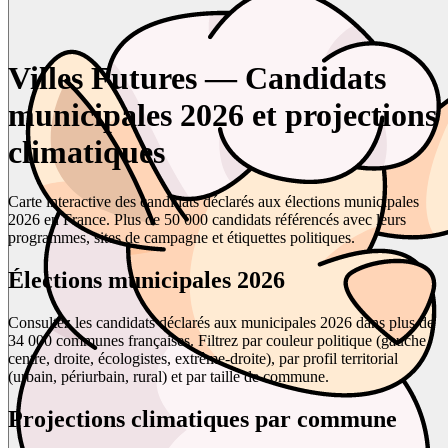
Villes Futures — Candidats
municipales 2026 et projections
climatiques
Carte interactive des candidats déclarés aux élections municipales
2026 en France. Plus de 50 000 candidats référencés avec leurs
programmes, sites de campagne et étiquettes politiques.
Élections municipales 2026
Consultez les candidats déclarés aux municipales 2026 dans plus de
34 000 communes françaises. Filtrez par couleur politique (gauche,
centre, droite, écologistes, extrême-droite), par profil territorial
(urbain, périurbain, rural) et par taille de commune.
Projections climatiques par commune