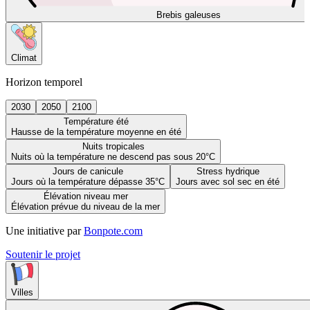
Brebis galeuses
Climat
Horizon temporel
2030
2050
2100
Température été
Hausse de la température moyenne en été
Nuits tropicales
Nuits où la température ne descend pas sous 20°C
Jours de canicule
Stress hydrique
Jours où la température dépasse 35°C
Jours avec sol sec en été
Élévation niveau mer
Élévation prévue du niveau de la mer
Une initiative par
Bonpote.com
Soutenir le projet
Villes