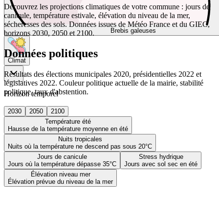
Découvrez les projections climatiques de votre commune : jours de
canicule, température estivale, élévation du niveau de la mer,
sécheresses des sols. Données issues de Météo France et du GIEC,
Brebis galeuses
horizons 2030, 2050 et 2100.
Données politiques
Climat
Résultats des élections municipales 2020, présidentielles 2022 et
législatives 2022. Couleur politique actuelle de la mairie, stabilité
politique, taux d'abstention.
Horizon temporel
2030
2050
2100
Température été
Hausse de la température moyenne en été
Nuits tropicales
Nuits où la température ne descend pas sous 20°C
Jours de canicule
Stress hydrique
Jours où la température dépasse 35°C
Jours avec sol sec en été
Élévation niveau mer
Élévation prévue du niveau de la mer