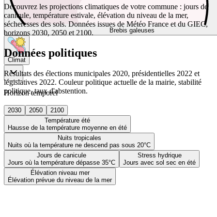
Découvrez les projections climatiques de votre commune : jours de
canicule, température estivale, élévation du niveau de la mer,
sécheresses des sols. Données issues de Météo France et du GIEC,
Brebis galeuses
horizons 2030, 2050 et 2100.
Données politiques
Climat
Résultats des élections municipales 2020, présidentielles 2022 et
législatives 2022. Couleur politique actuelle de la mairie, stabilité
politique, taux d'abstention.
Horizon temporel
2030
2050
2100
Température été
Hausse de la température moyenne en été
Nuits tropicales
Nuits où la température ne descend pas sous 20°C
Jours de canicule
Stress hydrique
Jours où la température dépasse 35°C
Jours avec sol sec en été
Élévation niveau mer
Élévation prévue du niveau de la mer