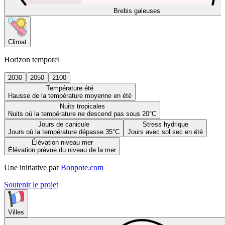
Brebis galeuses
Climat
Horizon temporel
2030
2050
2100
Température été
Hausse de la température moyenne en été
Nuits tropicales
Nuits où la température ne descend pas sous 20°C
Jours de canicule
Stress hydrique
Jours où la température dépasse 35°C
Jours avec sol sec en été
Élévation niveau mer
Élévation prévue du niveau de la mer
Une initiative par
Bonpote.com
Soutenir le projet
Villes