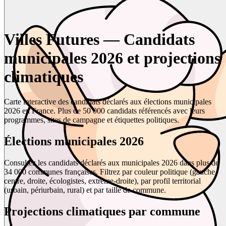
Villes Futures — Candidats
municipales 2026 et projections
climatiques
Carte interactive des candidats déclarés aux élections municipales
2026 en France. Plus de 50 000 candidats référencés avec leurs
programmes, sites de campagne et étiquettes politiques.
Élections municipales 2026
Consultez les candidats déclarés aux municipales 2026 dans plus de
34 000 communes françaises. Filtrez par couleur politique (gauche,
centre, droite, écologistes, extrême-droite), par profil territorial
(urbain, périurbain, rural) et par taille de commune.
Projections climatiques par commune