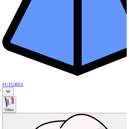
FUTURES
Villes