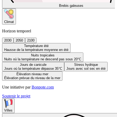
Brebis galeuses
Climat
Horizon temporel
2030
2050
2100
Température été
Hausse de la température moyenne en été
Nuits tropicales
Nuits où la température ne descend pas sous 20°C
Jours de canicule
Stress hydrique
Jours où la température dépasse 35°C
Jours avec sol sec en été
Élévation niveau mer
Élévation prévue du niveau de la mer
Une initiative par
Bonpote.com
Soutenir le projet
Villes