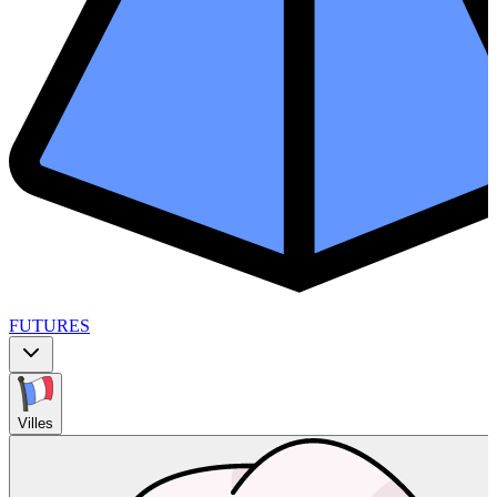
FUTURES
Villes