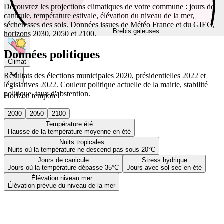
Découvrez les projections climatiques de votre commune : jours de
canicule, température estivale, élévation du niveau de la mer,
sécheresses des sols. Données issues de Météo France et du GIEC,
Brebis galeuses
horizons 2030, 2050 et 2100.
Données politiques
Climat
Résultats des élections municipales 2020, présidentielles 2022 et
législatives 2022. Couleur politique actuelle de la mairie, stabilité
politique, taux d'abstention.
Horizon temporel
2030
2050
2100
Température été
Hausse de la température moyenne en été
Nuits tropicales
Nuits où la température ne descend pas sous 20°C
Jours de canicule
Stress hydrique
Jours où la température dépasse 35°C
Jours avec sol sec en été
Élévation niveau mer
Élévation prévue du niveau de la mer