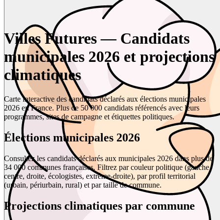
Villes Futures — Candidats
municipales 2026 et projections
climatiques
Carte interactive des candidats déclarés aux élections municipales
2026 en France. Plus de 50 000 candidats référencés avec leurs
programmes, sites de campagne et étiquettes politiques.
Élections municipales 2026
Consultez les candidats déclarés aux municipales 2026 dans plus de
34 000 communes françaises. Filtrez par couleur politique (gauche,
centre, droite, écologistes, extrême-droite), par profil territorial
(urbain, périurbain, rural) et par taille de commune.
Projections climatiques par commune