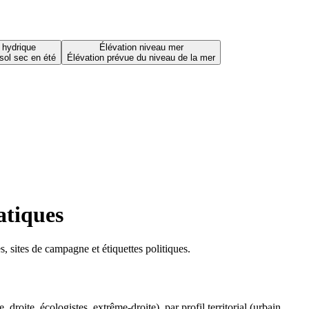
 hydrique
Élévation niveau mer
sol sec en été
Élévation prévue du niveau de la mer
atiques
 sites de campagne et étiquettes politiques.
oite, écologistes, extrême-droite), par profil territorial (urbain,