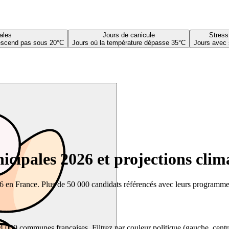
ales
Jours de canicule
Stress
descend pas sous 20°C
Jours où la température dépasse 35°C
Jours avec 
cipales 2026 et projections clim
26 en France. Plus de 50 000 candidats référencés avec leurs programmes,
00 communes françaises. Filtrez par couleur politique (gauche, centre, dr