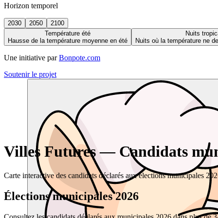
Horizon temporel
2030
2050
2100
Température été
Nuits tropic
Hausse de la température moyenne en été
Nuits où la température ne 
Une initiative par
Bonpote.com
Soutenir le projet
Villes Futures — Candidats muni
Carte interactive des candidats déclarés aux élections municipales 20
Élections municipales 2026
Consultez les candidats déclarés aux municipales 2026 dans plus de 34 0