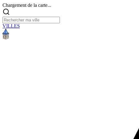
Chargement de la carte...
VILLES