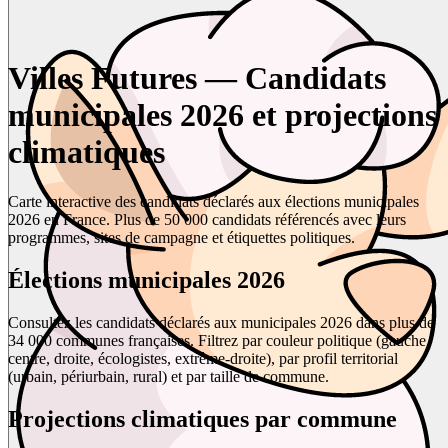
Villes Futures — Candidats
municipales 2026 et projections
climatiques
Carte interactive des candidats déclarés aux élections municipales
2026 en France. Plus de 50 000 candidats référencés avec leurs
programmes, sites de campagne et étiquettes politiques.
Élections municipales 2026
Consultez les candidats déclarés aux municipales 2026 dans plus de
34 000 communes françaises. Filtrez par couleur politique (gauche,
centre, droite, écologistes, extrême-droite), par profil territorial
(urbain, périurbain, rural) et par taille de commune.
Projections climatiques par commune