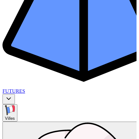
FUTURES
Villes