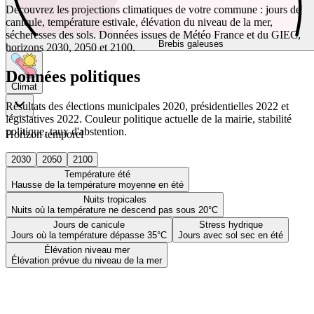
Découvrez les projections climatiques de votre commune : jours de
canicule, température estivale, élévation du niveau de la mer,
sécheresses des sols. Données issues de Météo France et du GIEC,
Brebis galeuses
horizons 2030, 2050 et 2100.
Données politiques
Climat
Résultats des élections municipales 2020, présidentielles 2022 et
législatives 2022. Couleur politique actuelle de la mairie, stabilité
politique, taux d'abstention.
Horizon temporel
2030
2050
2100
Température été
Hausse de la température moyenne en été
Nuits tropicales
Nuits où la température ne descend pas sous 20°C
Jours de canicule
Stress hydrique
Jours où la température dépasse 35°C
Jours avec sol sec en été
Élévation niveau mer
Élévation prévue du niveau de la mer