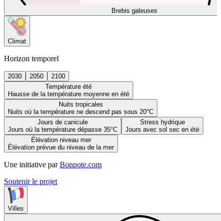
Brebis galeuses
Climat
Horizon temporel
2030
2050
2100
Température été
Hausse de la température moyenne en été
Nuits tropicales
Nuits où la température ne descend pas sous 20°C
Jours de canicule
Stress hydrique
Jours où la température dépasse 35°C
Jours avec sol sec en été
Élévation niveau mer
Élévation prévue du niveau de la mer
Une initiative par
Bonpote.com
Soutenir le projet
Villes