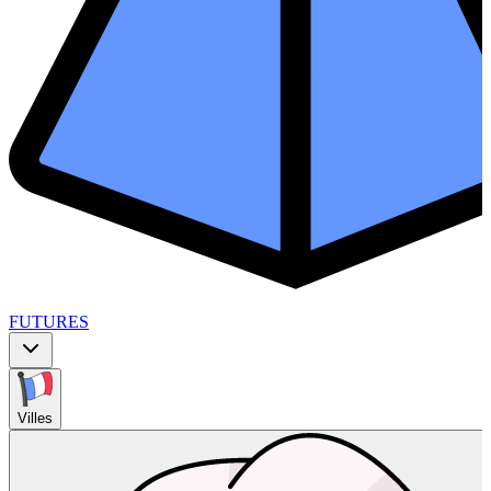
FUTURES
Villes