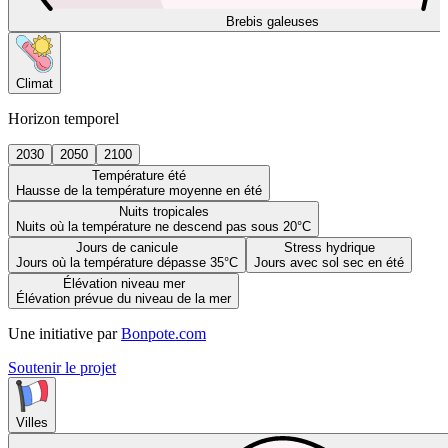
Brebis galeuses
Climat
Horizon temporel
2030
2050
2100
Température été
Hausse de la température moyenne en été
Nuits tropicales
Nuits où la température ne descend pas sous 20°C
Jours de canicule
Stress hydrique
Jours où la température dépasse 35°C
Jours avec sol sec en été
Élévation niveau mer
Élévation prévue du niveau de la mer
Une initiative par
Bonpote.com
Soutenir le projet
Villes