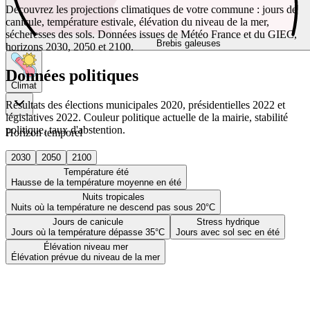
Découvrez les projections climatiques de votre commune : jours de
canicule, température estivale, élévation du niveau de la mer,
sécheresses des sols. Données issues de Météo France et du GIEC,
Brebis galeuses
horizons 2030, 2050 et 2100.
Données politiques
Climat
Résultats des élections municipales 2020, présidentielles 2022 et
législatives 2022. Couleur politique actuelle de la mairie, stabilité
politique, taux d'abstention.
Horizon temporel
2030
2050
2100
Température été
Hausse de la température moyenne en été
Nuits tropicales
Nuits où la température ne descend pas sous 20°C
Jours de canicule
Stress hydrique
Jours où la température dépasse 35°C
Jours avec sol sec en été
Élévation niveau mer
Élévation prévue du niveau de la mer