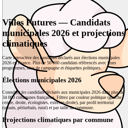
Villes Futures — Candidats
municipales 2026 et projections
climatiques
Carte interactive des candidats déclarés aux élections municipales
2026 en France. Plus de 50 000 candidats référencés avec leurs
programmes, sites de campagne et étiquettes politiques.
Élections municipales 2026
Consultez les candidats déclarés aux municipales 2026 dans plus de
34 000 communes françaises. Filtrez par couleur politique (gauche,
centre, droite, écologistes, extrême-droite), par profil territorial
(urbain, périurbain, rural) et par taille de commune.
Projections climatiques par commune