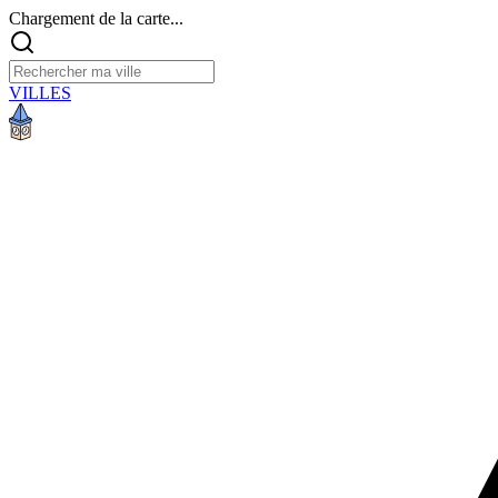
Chargement de la carte...
VILLES