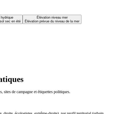
 hydrique
Élévation niveau mer
sol sec en été
Élévation prévue du niveau de la mer
atiques
 sites de campagne et étiquettes politiques.
oite, écologistes, extrême-droite), par profil territorial (urbain,