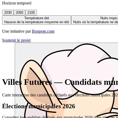
Horizon temporel
2030
2050
2100
Température été
Nuits tropic
Hausse de la température moyenne en été
Nuits où la température ne 
Une initiative par
Bonpote.com
Soutenir le projet
Villes Futures — Candidats muni
Carte interactive des candidats déclarés aux élections municipales 20
Élections municipales 2026
Consultez les candidats déclarés aux municipales 2026 dans plus de 34 0