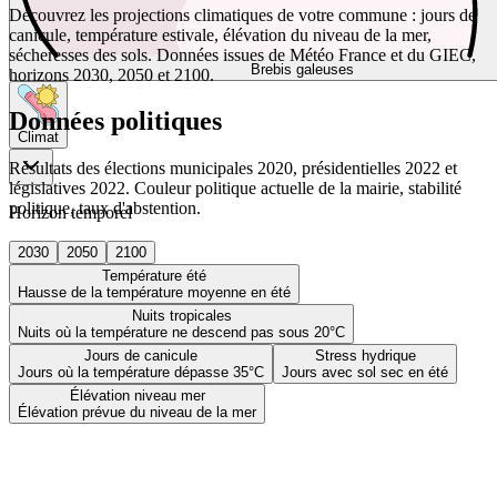
Découvrez les projections climatiques de votre commune : jours de
canicule, température estivale, élévation du niveau de la mer,
sécheresses des sols. Données issues de Météo France et du GIEC,
Brebis galeuses
horizons 2030, 2050 et 2100.
Données politiques
Climat
Résultats des élections municipales 2020, présidentielles 2022 et
législatives 2022. Couleur politique actuelle de la mairie, stabilité
politique, taux d'abstention.
Horizon temporel
2030
2050
2100
Température été
Hausse de la température moyenne en été
Nuits tropicales
Nuits où la température ne descend pas sous 20°C
Jours de canicule
Stress hydrique
Jours où la température dépasse 35°C
Jours avec sol sec en été
Élévation niveau mer
Élévation prévue du niveau de la mer