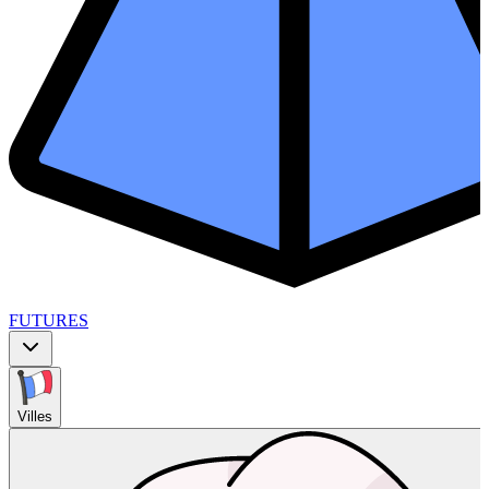
FUTURES
Villes