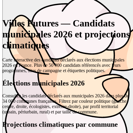
Villes Futures — Candidats
municipales 2026 et projections
climatiques
Carte interactive des candidats déclarés aux élections municipales
2026 en France. Plus de 50 000 candidats référencés avec leurs
programmes, sites de campagne et étiquettes politiques.
Élections municipales 2026
Consultez les candidats déclarés aux municipales 2026 dans plus de
34 000 communes françaises. Filtrez par couleur politique (gauche,
centre, droite, écologistes, extrême-droite), par profil territorial
(urbain, périurbain, rural) et par taille de commune.
Projections climatiques par commune