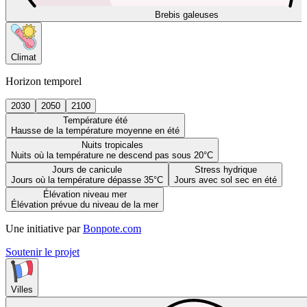
Brebis galeuses
Climat
Horizon temporel
2030
2050
2100
Température été
Hausse de la température moyenne en été
Nuits tropicales
Nuits où la température ne descend pas sous 20°C
Jours de canicule
Stress hydrique
Jours où la température dépasse 35°C
Jours avec sol sec en été
Élévation niveau mer
Élévation prévue du niveau de la mer
Une initiative par
Bonpote.com
Soutenir le projet
Villes