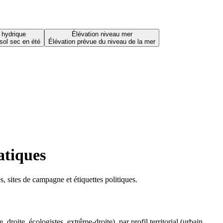
 hydrique
Élévation niveau mer
sol sec en été
Élévation prévue du niveau de la mer
atiques
 sites de campagne et étiquettes politiques.
oite, écologistes, extrême-droite), par profil territorial (urbain,