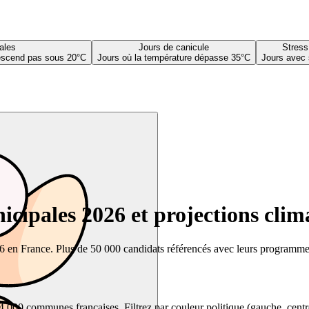
ales
Jours de canicule
Stress
descend pas sous 20°C
Jours où la température dépasse 35°C
Jours avec 
cipales 2026 et projections clim
26 en France. Plus de 50 000 candidats référencés avec leurs programmes,
00 communes françaises. Filtrez par couleur politique (gauche, centre, dr