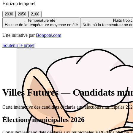
Horizon temporel
2030
2050
2100
Température été
Nuits tropic
Hausse de la température moyenne en été
Nuits où la température ne 
Une initiative par
Bonpote.com
Soutenir le projet
Villes Futures — Candidats muni
Carte interactive des candidats déclarés aux élections municipales 20
Élections municipales 2026
Consultez les candidats déclarés aux municipales 2026 dans plus de 34 0