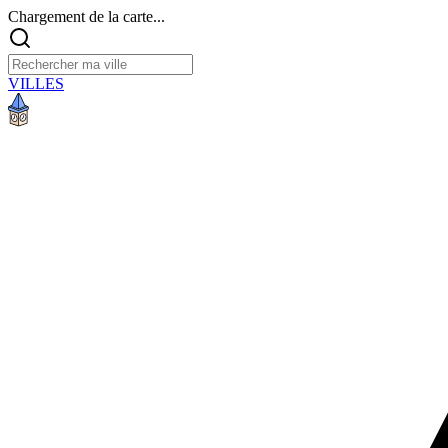
Chargement de la carte...
VILLES