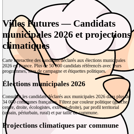
Villes Futures — Candidats
municipales 2026 et projections
climatiques
Carte interactive des candidats déclarés aux élections municipales
2026 en France. Plus de 50 000 candidats référencés avec leurs
programmes, sites de campagne et étiquettes politiques.
Élections municipales 2026
Consultez les candidats déclarés aux municipales 2026 dans plus de
34 000 communes françaises. Filtrez par couleur politique (gauche,
centre, droite, écologistes, extrême-droite), par profil territorial
(urbain, périurbain, rural) et par taille de commune.
Projections climatiques par commune