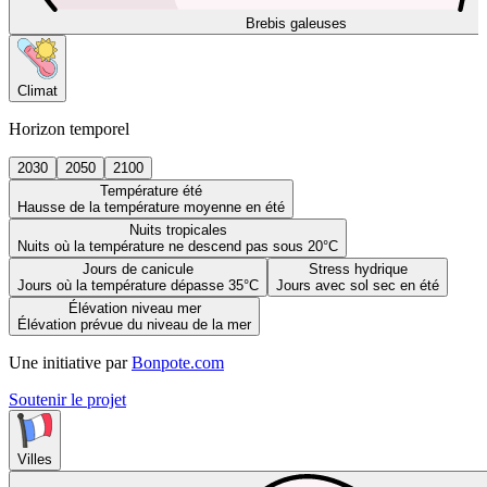
Brebis galeuses
Climat
Horizon temporel
2030
2050
2100
Température été
Hausse de la température moyenne en été
Nuits tropicales
Nuits où la température ne descend pas sous 20°C
Jours de canicule
Stress hydrique
Jours où la température dépasse 35°C
Jours avec sol sec en été
Élévation niveau mer
Élévation prévue du niveau de la mer
Une initiative par
Bonpote.com
Soutenir le projet
Villes