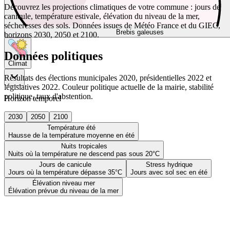
Découvrez les projections climatiques de votre commune : jours de
canicule, température estivale, élévation du niveau de la mer,
sécheresses des sols. Données issues de Météo France et du GIEC,
Brebis galeuses
horizons 2030, 2050 et 2100.
Données politiques
Climat
Résultats des élections municipales 2020, présidentielles 2022 et
législatives 2022. Couleur politique actuelle de la mairie, stabilité
politique, taux d'abstention.
Horizon temporel
2030
2050
2100
Température été
Hausse de la température moyenne en été
Nuits tropicales
Nuits où la température ne descend pas sous 20°C
Jours de canicule
Stress hydrique
Jours où la température dépasse 35°C
Jours avec sol sec en été
Élévation niveau mer
Élévation prévue du niveau de la mer