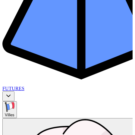
FUTURES
Villes