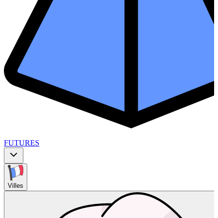
FUTURES
Villes