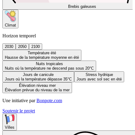
Brebis galeuses
Climat
Horizon temporel
2030
2050
2100
Température été
Hausse de la température moyenne en été
Nuits tropicales
Nuits où la température ne descend pas sous 20°C
Jours de canicule
Stress hydrique
Jours où la température dépasse 35°C
Jours avec sol sec en été
Élévation niveau mer
Élévation prévue du niveau de la mer
Une initiative par
Bonpote.com
Soutenir le projet
Villes