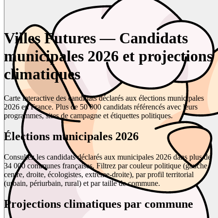
Villes Futures — Candidats
municipales 2026 et projections
climatiques
Carte interactive des candidats déclarés aux élections municipales
2026 en France. Plus de 50 000 candidats référencés avec leurs
programmes, sites de campagne et étiquettes politiques.
Élections municipales 2026
Consultez les candidats déclarés aux municipales 2026 dans plus de
34 000 communes françaises. Filtrez par couleur politique (gauche,
centre, droite, écologistes, extrême-droite), par profil territorial
(urbain, périurbain, rural) et par taille de commune.
Projections climatiques par commune