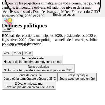
Découvrez les projections climatiques de votre commune : jours de
canicule, température estivale, élévation du niveau de la mer,
sécheresses des sols. Données issues de Météo France et du GIEC,
Brebis galeuses
horizons 2030, 2050 et 2100.
Données politiques
Climat
Résultats des élections municipales 2020, présidentielles 2022 et
législatives 2022. Couleur politique actuelle de la mairie, stabilité
politique, taux d'abstention.
Horizon temporel
2030
2050
2100
Température été
Hausse de la température moyenne en été
Nuits tropicales
Nuits où la température ne descend pas sous 20°C
Jours de canicule
Stress hydrique
Jours où la température dépasse 35°C
Jours avec sol sec en été
Élévation niveau mer
Élévation prévue du niveau de la mer