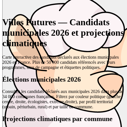
Villes Futures — Candidats
municipales 2026 et projections
climatiques
Carte interactive des candidats déclarés aux élections municipales
2026 en France. Plus de 50 000 candidats référencés avec leurs
programmes, sites de campagne et étiquettes politiques.
Élections municipales 2026
Consultez les candidats déclarés aux municipales 2026 dans plus de
34 000 communes françaises. Filtrez par couleur politique (gauche,
centre, droite, écologistes, extrême-droite), par profil territorial
(urbain, périurbain, rural) et par taille de commune.
Projections climatiques par commune