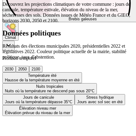
Découvrez les projections climatiques de votre commune : jours de
canicule, température estivale, élévation du niveau de la mer,
sécheresses des sols. Données issues de Météo France et du GIEC,
Brebis galeuses
horizons 2030, 2050 et 2100.
Données politiques
Climat
Résultats des élections municipales 2020, présidentielles 2022 et
législatives 2022. Couleur politique actuelle de la mairie, stabilité
politique, taux d'abstention.
Horizon temporel
2030
2050
2100
Température été
Hausse de la température moyenne en été
Nuits tropicales
Nuits où la température ne descend pas sous 20°C
Jours de canicule
Stress hydrique
Jours où la température dépasse 35°C
Jours avec sol sec en été
Élévation niveau mer
Élévation prévue du niveau de la mer