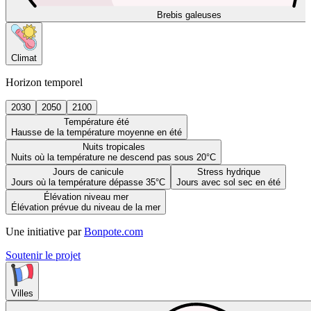
Brebis galeuses
Climat
Horizon temporel
2030
2050
2100
Température été
Hausse de la température moyenne en été
Nuits tropicales
Nuits où la température ne descend pas sous 20°C
Jours de canicule
Stress hydrique
Jours où la température dépasse 35°C
Jours avec sol sec en été
Élévation niveau mer
Élévation prévue du niveau de la mer
Une initiative par
Bonpote.com
Soutenir le projet
Villes