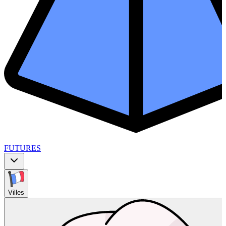
FUTURES
Villes