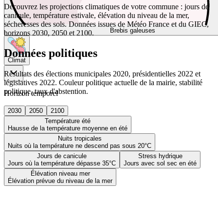
Découvrez les projections climatiques de votre commune : jours de
canicule, température estivale, élévation du niveau de la mer,
sécheresses des sols. Données issues de Météo France et du GIEC,
Brebis galeuses
horizons 2030, 2050 et 2100.
Données politiques
Climat
Résultats des élections municipales 2020, présidentielles 2022 et
législatives 2022. Couleur politique actuelle de la mairie, stabilité
politique, taux d'abstention.
Horizon temporel
2030
2050
2100
Température été
Hausse de la température moyenne en été
Nuits tropicales
Nuits où la température ne descend pas sous 20°C
Jours de canicule
Stress hydrique
Jours où la température dépasse 35°C
Jours avec sol sec en été
Élévation niveau mer
Élévation prévue du niveau de la mer