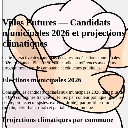
Villes Futures — Candidats
municipales 2026 et projections
climatiques
Carte interactive des candidats déclarés aux élections municipales
2026 en France. Plus de 50 000 candidats référencés avec leurs
programmes, sites de campagne et étiquettes politiques.
Élections municipales 2026
Consultez les candidats déclarés aux municipales 2026 dans plus de
34 000 communes françaises. Filtrez par couleur politique (gauche,
centre, droite, écologistes, extrême-droite), par profil territorial
(urbain, périurbain, rural) et par taille de commune.
Projections climatiques par commune