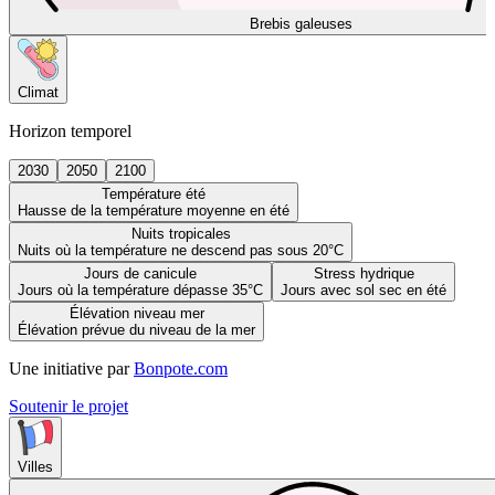
Brebis galeuses
Climat
Horizon temporel
2030
2050
2100
Température été
Hausse de la température moyenne en été
Nuits tropicales
Nuits où la température ne descend pas sous 20°C
Jours de canicule
Stress hydrique
Jours où la température dépasse 35°C
Jours avec sol sec en été
Élévation niveau mer
Élévation prévue du niveau de la mer
Une initiative par
Bonpote.com
Soutenir le projet
Villes