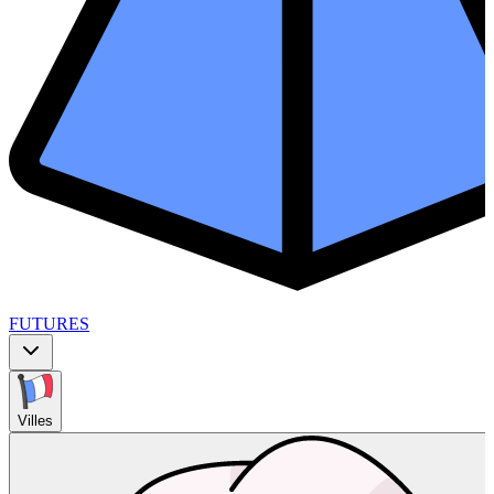
FUTURES
Villes