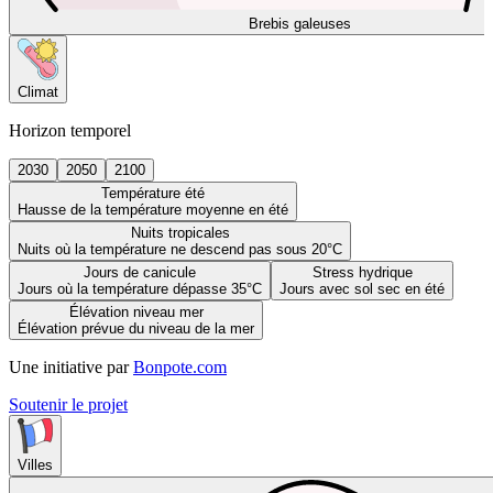
Brebis galeuses
Climat
Horizon temporel
2030
2050
2100
Température été
Hausse de la température moyenne en été
Nuits tropicales
Nuits où la température ne descend pas sous 20°C
Jours de canicule
Stress hydrique
Jours où la température dépasse 35°C
Jours avec sol sec en été
Élévation niveau mer
Élévation prévue du niveau de la mer
Une initiative par
Bonpote.com
Soutenir le projet
Villes