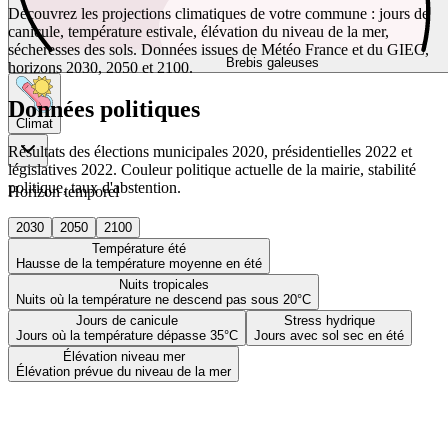
Découvrez les projections climatiques de votre commune : jours de
canicule, température estivale, élévation du niveau de la mer,
sécheresses des sols. Données issues de Météo France et du GIEC,
Brebis galeuses
horizons 2030, 2050 et 2100.
Données politiques
Climat
Résultats des élections municipales 2020, présidentielles 2022 et
législatives 2022. Couleur politique actuelle de la mairie, stabilité
politique, taux d'abstention.
Horizon temporel
2030
2050
2100
Température été
Hausse de la température moyenne en été
Nuits tropicales
Nuits où la température ne descend pas sous 20°C
Jours de canicule
Stress hydrique
Jours où la température dépasse 35°C
Jours avec sol sec en été
Élévation niveau mer
Élévation prévue du niveau de la mer