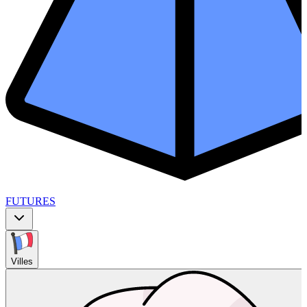
FUTURES
Villes