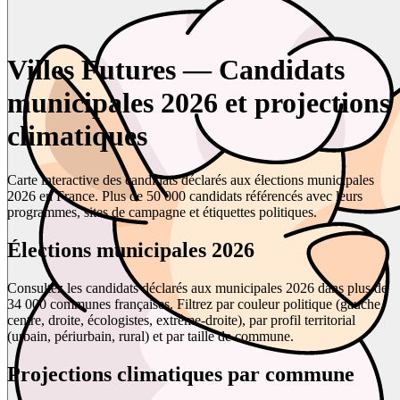
Villes Futures — Candidats
municipales 2026 et projections
climatiques
Carte interactive des candidats déclarés aux élections municipales
2026 en France. Plus de 50 000 candidats référencés avec leurs
programmes, sites de campagne et étiquettes politiques.
Élections municipales 2026
Consultez les candidats déclarés aux municipales 2026 dans plus de
34 000 communes françaises. Filtrez par couleur politique (gauche,
centre, droite, écologistes, extrême-droite), par profil territorial
(urbain, périurbain, rural) et par taille de commune.
Projections climatiques par commune