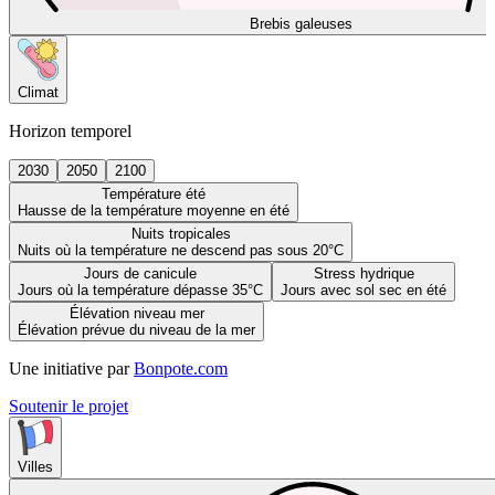
Brebis galeuses
Climat
Horizon temporel
2030
2050
2100
Température été
Hausse de la température moyenne en été
Nuits tropicales
Nuits où la température ne descend pas sous 20°C
Jours de canicule
Stress hydrique
Jours où la température dépasse 35°C
Jours avec sol sec en été
Élévation niveau mer
Élévation prévue du niveau de la mer
Une initiative par
Bonpote.com
Soutenir le projet
Villes