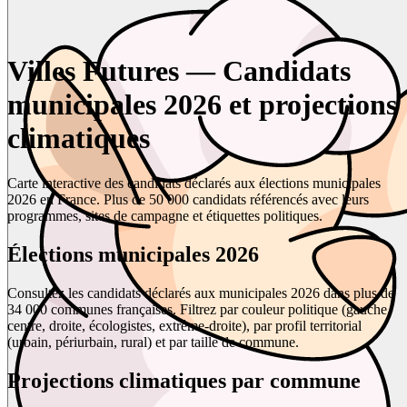
Villes Futures — Candidats
municipales 2026 et projections
climatiques
Carte interactive des candidats déclarés aux élections municipales
2026 en France. Plus de 50 000 candidats référencés avec leurs
programmes, sites de campagne et étiquettes politiques.
Élections municipales 2026
Consultez les candidats déclarés aux municipales 2026 dans plus de
34 000 communes françaises. Filtrez par couleur politique (gauche,
centre, droite, écologistes, extrême-droite), par profil territorial
(urbain, périurbain, rural) et par taille de commune.
Projections climatiques par commune