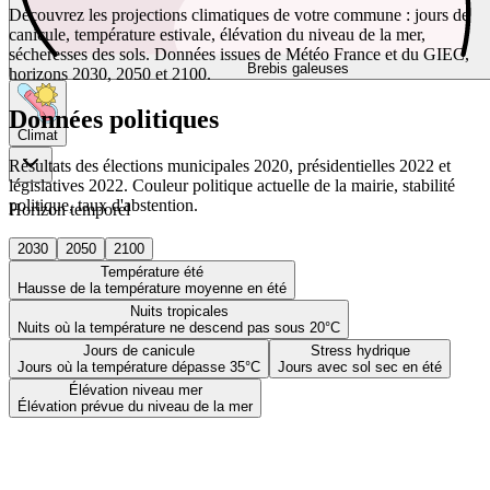
Découvrez les projections climatiques de votre commune : jours de
canicule, température estivale, élévation du niveau de la mer,
sécheresses des sols. Données issues de Météo France et du GIEC,
Brebis galeuses
horizons 2030, 2050 et 2100.
Données politiques
Climat
Résultats des élections municipales 2020, présidentielles 2022 et
législatives 2022. Couleur politique actuelle de la mairie, stabilité
politique, taux d'abstention.
Horizon temporel
2030
2050
2100
Température été
Hausse de la température moyenne en été
Nuits tropicales
Nuits où la température ne descend pas sous 20°C
Jours de canicule
Stress hydrique
Jours où la température dépasse 35°C
Jours avec sol sec en été
Élévation niveau mer
Élévation prévue du niveau de la mer