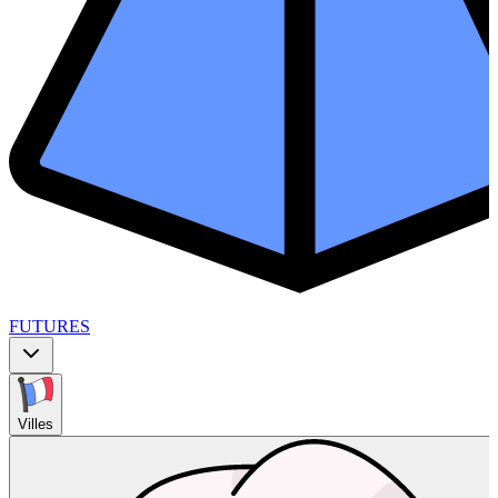
FUTURES
Villes