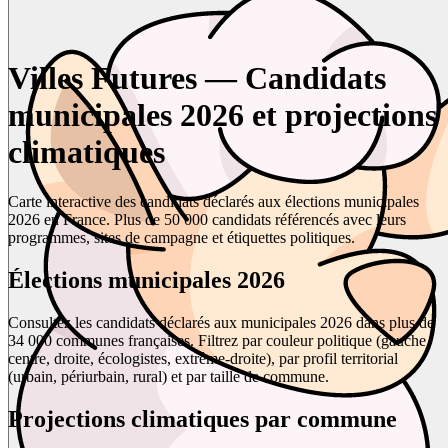
Villes Futures — Candidats
municipales 2026 et projections
climatiques
Carte interactive des candidats déclarés aux élections municipales
2026 en France. Plus de 50 000 candidats référencés avec leurs
programmes, sites de campagne et étiquettes politiques.
Élections municipales 2026
Consultez les candidats déclarés aux municipales 2026 dans plus de
34 000 communes françaises. Filtrez par couleur politique (gauche,
centre, droite, écologistes, extrême-droite), par profil territorial
(urbain, périurbain, rural) et par taille de commune.
Projections climatiques par commune