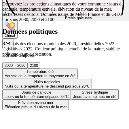
Découvrez les projections climatiques de votre commune : jours de
canicule, température estivale, élévation du niveau de la mer,
sécheresses des sols. Données issues de Météo France et du GIEC,
Brebis galeuses
horizons 2030, 2050 et 2100.
Données politiques
Climat
Résultats des élections municipales 2020, présidentielles 2022 et
législatives 2022. Couleur politique actuelle de la mairie, stabilité
politique, taux d'abstention.
Horizon temporel
2030
2050
2100
Température été
Hausse de la température moyenne en été
Nuits tropicales
Nuits où la température ne descend pas sous 20°C
Jours de canicule
Stress hydrique
Jours où la température dépasse 35°C
Jours avec sol sec en été
Élévation niveau mer
Élévation prévue du niveau de la mer