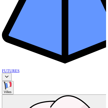
FUTURES
Villes