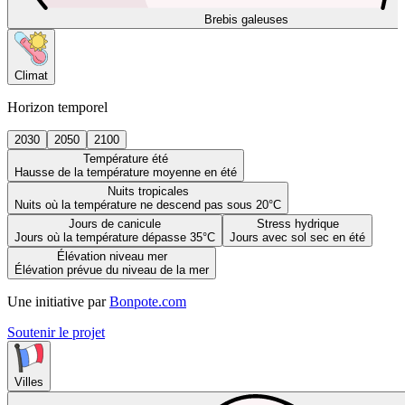
Brebis galeuses
Climat
Horizon temporel
2030
2050
2100
Température été
Hausse de la température moyenne en été
Nuits tropicales
Nuits où la température ne descend pas sous 20°C
Jours de canicule
Stress hydrique
Jours où la température dépasse 35°C
Jours avec sol sec en été
Élévation niveau mer
Élévation prévue du niveau de la mer
Une initiative par
Bonpote.com
Soutenir le projet
Villes