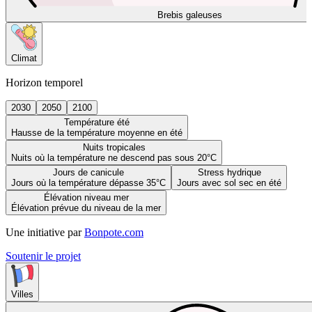
Brebis galeuses
Climat
Horizon temporel
2030
2050
2100
Température été
Hausse de la température moyenne en été
Nuits tropicales
Nuits où la température ne descend pas sous 20°C
Jours de canicule
Stress hydrique
Jours où la température dépasse 35°C
Jours avec sol sec en été
Élévation niveau mer
Élévation prévue du niveau de la mer
Une initiative par
Bonpote.com
Soutenir le projet
Villes