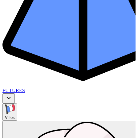
FUTURES
Villes