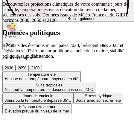
Découvrez les projections climatiques de votre commune : jours de
canicule, température estivale, élévation du niveau de la mer,
sécheresses des sols. Données issues de Météo France et du GIEC,
Brebis galeuses
horizons 2030, 2050 et 2100.
Données politiques
Climat
Résultats des élections municipales 2020, présidentielles 2022 et
législatives 2022. Couleur politique actuelle de la mairie, stabilité
politique, taux d'abstention.
Horizon temporel
2030
2050
2100
Température été
Hausse de la température moyenne en été
Nuits tropicales
Nuits où la température ne descend pas sous 20°C
Jours de canicule
Stress hydrique
Jours où la température dépasse 35°C
Jours avec sol sec en été
Élévation niveau mer
Élévation prévue du niveau de la mer