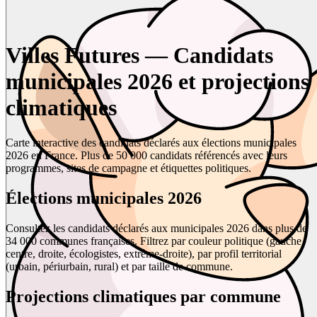
Villes Futures — Candidats
municipales 2026 et projections
climatiques
Carte interactive des candidats déclarés aux élections municipales
2026 en France. Plus de 50 000 candidats référencés avec leurs
programmes, sites de campagne et étiquettes politiques.
Élections municipales 2026
Consultez les candidats déclarés aux municipales 2026 dans plus de
34 000 communes françaises. Filtrez par couleur politique (gauche,
centre, droite, écologistes, extrême-droite), par profil territorial
(urbain, périurbain, rural) et par taille de commune.
Projections climatiques par commune