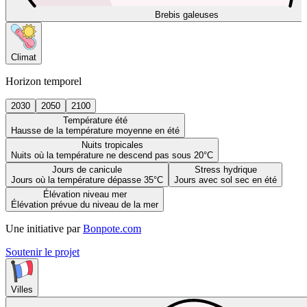
Brebis galeuses
Climat
Horizon temporel
2030
2050
2100
Température été
Hausse de la température moyenne en été
Nuits tropicales
Nuits où la température ne descend pas sous 20°C
Jours de canicule
Stress hydrique
Jours où la température dépasse 35°C
Jours avec sol sec en été
Élévation niveau mer
Élévation prévue du niveau de la mer
Une initiative par
Bonpote.com
Soutenir le projet
Villes