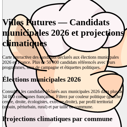
Villes Futures — Candidats
municipales 2026 et projections
climatiques
Carte interactive des candidats déclarés aux élections municipales
2026 en France. Plus de 50 000 candidats référencés avec leurs
programmes, sites de campagne et étiquettes politiques.
Élections municipales 2026
Consultez les candidats déclarés aux municipales 2026 dans plus de
34 000 communes françaises. Filtrez par couleur politique (gauche,
centre, droite, écologistes, extrême-droite), par profil territorial
(urbain, périurbain, rural) et par taille de commune.
Projections climatiques par commune