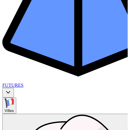
FUTURES
Villes