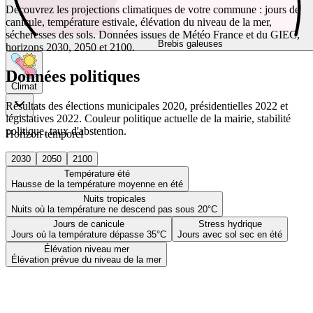
Découvrez les projections climatiques de votre commune : jours de
canicule, température estivale, élévation du niveau de la mer,
sécheresses des sols. Données issues de Météo France et du GIEC,
Brebis galeuses
horizons 2030, 2050 et 2100.
Données politiques
Climat
Résultats des élections municipales 2020, présidentielles 2022 et
législatives 2022. Couleur politique actuelle de la mairie, stabilité
politique, taux d'abstention.
Horizon temporel
2030
2050
2100
Température été
Hausse de la température moyenne en été
Nuits tropicales
Nuits où la température ne descend pas sous 20°C
Jours de canicule
Stress hydrique
Jours où la température dépasse 35°C
Jours avec sol sec en été
Élévation niveau mer
Élévation prévue du niveau de la mer