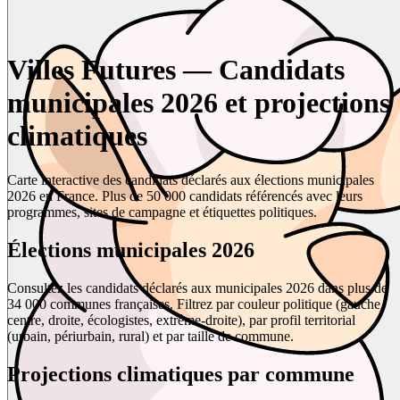
Villes Futures — Candidats
municipales 2026 et projections
climatiques
Carte interactive des candidats déclarés aux élections municipales
2026 en France. Plus de 50 000 candidats référencés avec leurs
programmes, sites de campagne et étiquettes politiques.
Élections municipales 2026
Consultez les candidats déclarés aux municipales 2026 dans plus de
34 000 communes françaises. Filtrez par couleur politique (gauche,
centre, droite, écologistes, extrême-droite), par profil territorial
(urbain, périurbain, rural) et par taille de commune.
Projections climatiques par commune