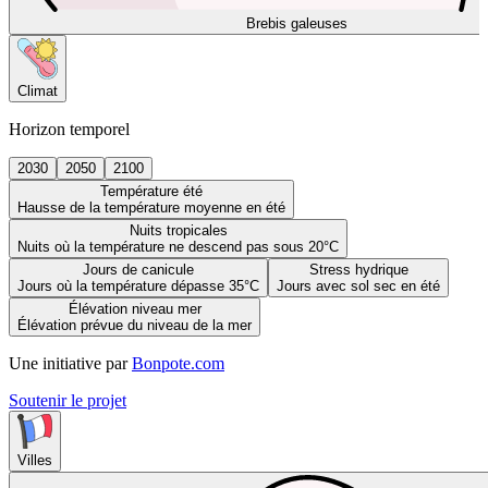
Brebis galeuses
Climat
Horizon temporel
2030
2050
2100
Température été
Hausse de la température moyenne en été
Nuits tropicales
Nuits où la température ne descend pas sous 20°C
Jours de canicule
Stress hydrique
Jours où la température dépasse 35°C
Jours avec sol sec en été
Élévation niveau mer
Élévation prévue du niveau de la mer
Une initiative par
Bonpote.com
Soutenir le projet
Villes