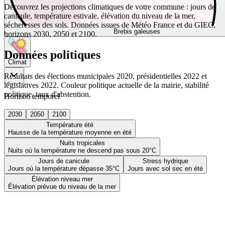
Découvrez les projections climatiques de votre commune : jours de
canicule, température estivale, élévation du niveau de la mer,
sécheresses des sols. Données issues de Météo France et du GIEC,
Brebis galeuses
horizons 2030, 2050 et 2100.
Données politiques
Climat
Résultats des élections municipales 2020, présidentielles 2022 et
législatives 2022. Couleur politique actuelle de la mairie, stabilité
politique, taux d'abstention.
Horizon temporel
2030
2050
2100
Température été
Hausse de la température moyenne en été
Nuits tropicales
Nuits où la température ne descend pas sous 20°C
Jours de canicule
Stress hydrique
Jours où la température dépasse 35°C
Jours avec sol sec en été
Élévation niveau mer
Élévation prévue du niveau de la mer