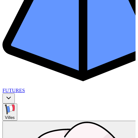
FUTURES
Villes