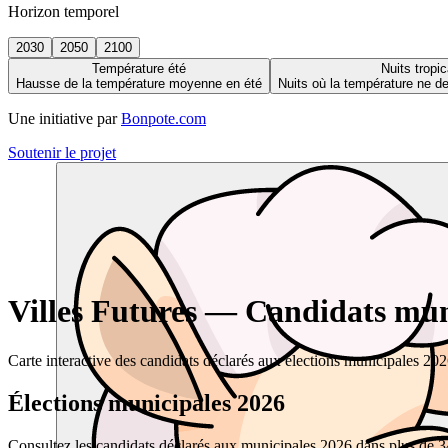
Horizon temporel
2030
2050
2100
Température été
Nuits tropic
Hausse de la température moyenne en été
Nuits où la température ne 
Une initiative par
Bonpote.com
Soutenir le projet
Villes Futures — Candidats muni
Carte interactive des candidats déclarés aux élections municipales 20
Élections municipales 2026
Consultez les candidats déclarés aux municipales 2026 dans plus de 34 0