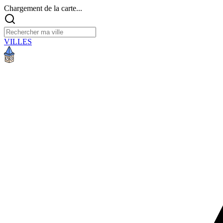
Chargement de la carte...
VILLES