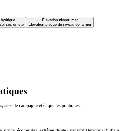
 hydrique
Élévation niveau mer
sol sec en été
Élévation prévue du niveau de la mer
atiques
 sites de campagne et étiquettes politiques.
oite, écologistes, extrême-droite), par profil territorial (urbain,