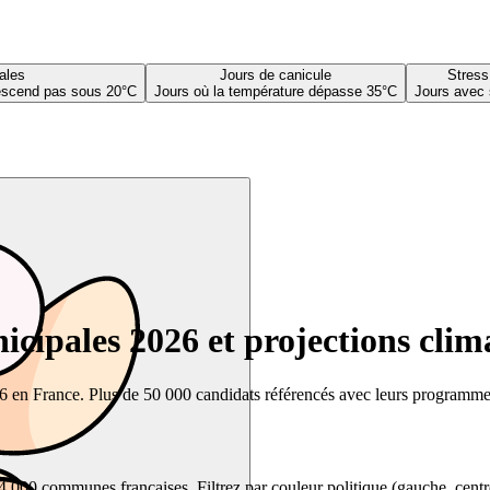
ales
Jours de canicule
Stress
descend pas sous 20°C
Jours où la température dépasse 35°C
Jours avec 
cipales 2026 et projections clim
26 en France. Plus de 50 000 candidats référencés avec leurs programmes,
00 communes françaises. Filtrez par couleur politique (gauche, centre, dr