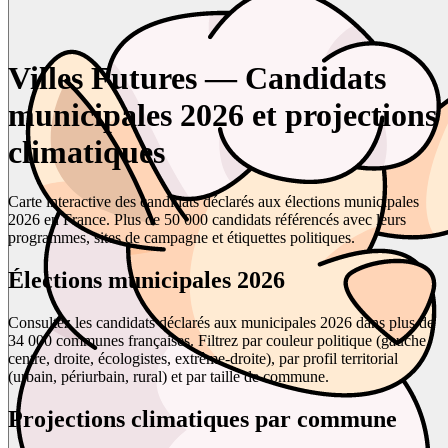
Villes Futures — Candidats
municipales 2026 et projections
climatiques
Carte interactive des candidats déclarés aux élections municipales
2026 en France. Plus de 50 000 candidats référencés avec leurs
programmes, sites de campagne et étiquettes politiques.
Élections municipales 2026
Consultez les candidats déclarés aux municipales 2026 dans plus de
34 000 communes françaises. Filtrez par couleur politique (gauche,
centre, droite, écologistes, extrême-droite), par profil territorial
(urbain, périurbain, rural) et par taille de commune.
Projections climatiques par commune