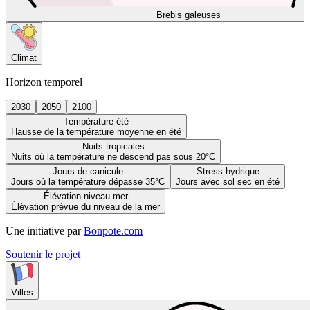
Brebis galeuses
Climat
Horizon temporel
2030
2050
2100
Température été
Hausse de la température moyenne en été
Nuits tropicales
Nuits où la température ne descend pas sous 20°C
Jours de canicule
Stress hydrique
Jours où la température dépasse 35°C
Jours avec sol sec en été
Élévation niveau mer
Élévation prévue du niveau de la mer
Une initiative par
Bonpote.com
Soutenir le projet
Villes