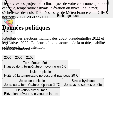
Découvrez les projections climatiques de votre commune : jours de
canicule, température estivale, élévation du niveau de la mer,
sécheresses des sols. Données issues de Météo France et du GIEC,
Brebis galeuses
horizons 2030, 2050 et 2100.
Données politiques
Climat
Résultats des élections municipales 2020, présidentielles 2022 et
législatives 2022. Couleur politique actuelle de la mairie, stabilité
politique, taux d'abstention.
Horizon temporel
2030
2050
2100
Température été
Hausse de la température moyenne en été
Nuits tropicales
Nuits où la température ne descend pas sous 20°C
Jours de canicule
Stress hydrique
Jours où la température dépasse 35°C
Jours avec sol sec en été
Élévation niveau mer
Élévation prévue du niveau de la mer