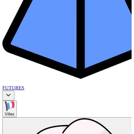
FUTURES
Villes