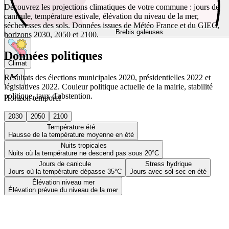
Découvrez les projections climatiques de votre commune : jours de
canicule, température estivale, élévation du niveau de la mer,
sécheresses des sols. Données issues de Météo France et du GIEC,
Brebis galeuses
horizons 2030, 2050 et 2100.
Données politiques
Climat
Résultats des élections municipales 2020, présidentielles 2022 et
législatives 2022. Couleur politique actuelle de la mairie, stabilité
politique, taux d'abstention.
Horizon temporel
2030
2050
2100
Température été
Hausse de la température moyenne en été
Nuits tropicales
Nuits où la température ne descend pas sous 20°C
Jours de canicule
Stress hydrique
Jours où la température dépasse 35°C
Jours avec sol sec en été
Élévation niveau mer
Élévation prévue du niveau de la mer