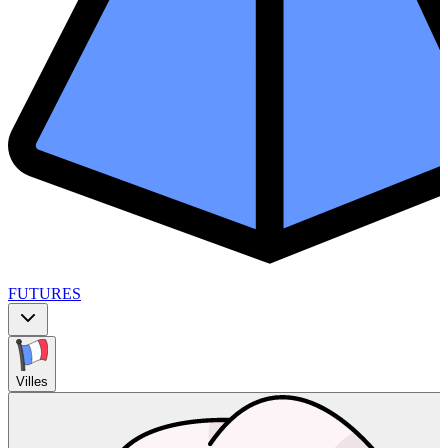
FUTURES
Villes