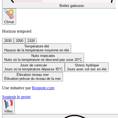
Brebis galeuses
Climat
Horizon temporel
2030
2050
2100
Température été
Hausse de la température moyenne en été
Nuits tropicales
Nuits où la température ne descend pas sous 20°C
Jours de canicule
Stress hydrique
Jours où la température dépasse 35°C
Jours avec sol sec en été
Élévation niveau mer
Élévation prévue du niveau de la mer
Une initiative par
Bonpote.com
Soutenir le projet
Villes