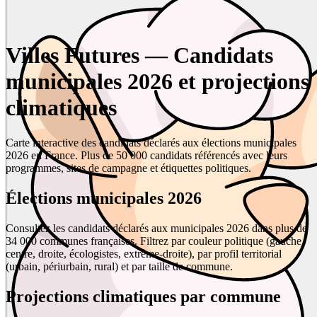
Villes Futures — Candidats
municipales 2026 et projections
climatiques
Carte interactive des candidats déclarés aux élections municipales
2026 en France. Plus de 50 000 candidats référencés avec leurs
programmes, sites de campagne et étiquettes politiques.
Élections municipales 2026
Consultez les candidats déclarés aux municipales 2026 dans plus de
34 000 communes françaises. Filtrez par couleur politique (gauche,
centre, droite, écologistes, extrême-droite), par profil territorial
(urbain, périurbain, rural) et par taille de commune.
Projections climatiques par commune