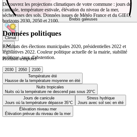
Découvrez les projections climatiques de votre commune : jours de
canicule, température estivale, élévation du niveau de la mer,
sécheresses des sols. Données issues de Météo France et du GIEC,
Brebis galeuses
horizons 2030, 2050 et 2100.
Données politiques
Climat
Résultats des élections municipales 2020, présidentielles 2022 et
législatives 2022. Couleur politique actuelle de la mairie, stabilité
politique, taux d'abstention.
Horizon temporel
2030
2050
2100
Température été
Hausse de la température moyenne en été
Nuits tropicales
Nuits où la température ne descend pas sous 20°C
Jours de canicule
Stress hydrique
Jours où la température dépasse 35°C
Jours avec sol sec en été
Élévation niveau mer
Élévation prévue du niveau de la mer