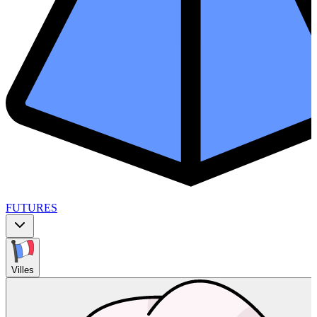
FUTURES
Villes