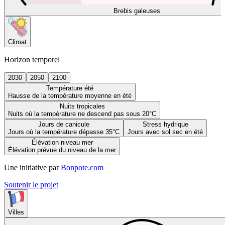
Brebis galeuses
Climat
Horizon temporel
2030
2050
2100
Température été
Hausse de la température moyenne en été
Nuits tropicales
Nuits où la température ne descend pas sous 20°C
Jours de canicule
Stress hydrique
Jours où la température dépasse 35°C
Jours avec sol sec en été
Élévation niveau mer
Élévation prévue du niveau de la mer
Une initiative par
Bonpote.com
Soutenir le projet
Villes