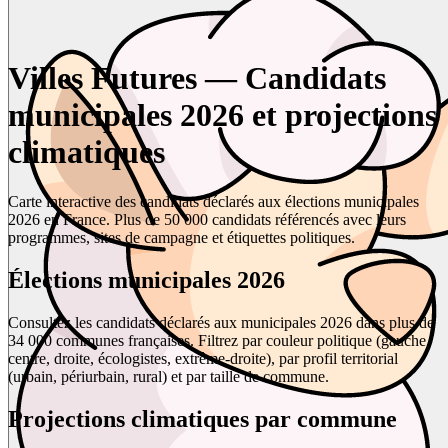
Villes Futures — Candidats
municipales 2026 et projections
climatiques
Carte interactive des candidats déclarés aux élections municipales
2026 en France. Plus de 50 000 candidats référencés avec leurs
programmes, sites de campagne et étiquettes politiques.
Élections municipales 2026
Consultez les candidats déclarés aux municipales 2026 dans plus de
34 000 communes françaises. Filtrez par couleur politique (gauche,
centre, droite, écologistes, extrême-droite), par profil territorial
(urbain, périurbain, rural) et par taille de commune.
Projections climatiques par commune