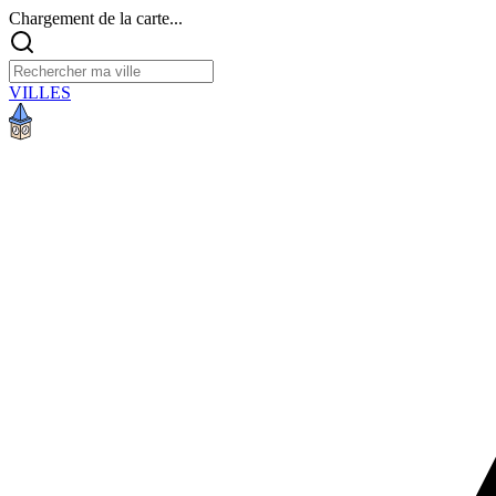
Chargement de la carte...
VILLES