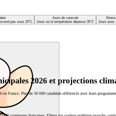
ales
Jours de canicule
Stress
descend pas sous 20°C
Jours où la température dépasse 35°C
Jours avec 
cipales 2026 et projections clim
26 en France. Plus de 50 000 candidats référencés avec leurs programmes,
00 communes françaises. Filtrez par couleur politique (gauche, centre, dr