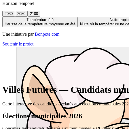
Horizon temporel
2030
2050
2100
Température été
Nuits tropic
Hausse de la température moyenne en été
Nuits où la température ne 
Une initiative par
Bonpote.com
Soutenir le projet
Villes Futures — Candidats muni
Carte interactive des candidats déclarés aux élections municipales 20
Élections municipales 2026
Consultez les candidats déclarés aux municipales 2026 dans plus de 34 0