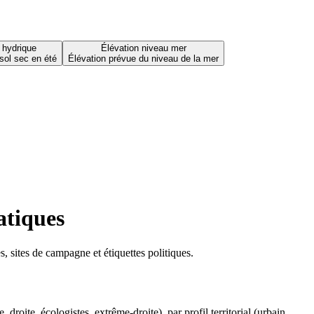
 hydrique
Élévation niveau mer
sol sec en été
Élévation prévue du niveau de la mer
atiques
 sites de campagne et étiquettes politiques.
oite, écologistes, extrême-droite), par profil territorial (urbain,