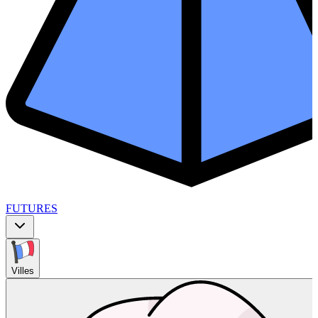
FUTURES
Villes