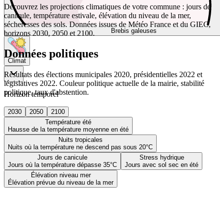
Découvrez les projections climatiques de votre commune : jours de
canicule, température estivale, élévation du niveau de la mer,
sécheresses des sols. Données issues de Météo France et du GIEC,
Brebis galeuses
horizons 2030, 2050 et 2100.
Données politiques
Climat
Résultats des élections municipales 2020, présidentielles 2022 et
législatives 2022. Couleur politique actuelle de la mairie, stabilité
politique, taux d'abstention.
Horizon temporel
2030
2050
2100
Température été
Hausse de la température moyenne en été
Nuits tropicales
Nuits où la température ne descend pas sous 20°C
Jours de canicule
Stress hydrique
Jours où la température dépasse 35°C
Jours avec sol sec en été
Élévation niveau mer
Élévation prévue du niveau de la mer