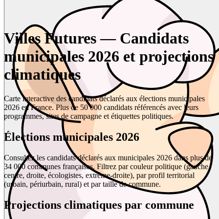
Villes Futures — Candidats
municipales 2026 et projections
climatiques
Carte interactive des candidats déclarés aux élections municipales
2026 en France. Plus de 50 000 candidats référencés avec leurs
programmes, sites de campagne et étiquettes politiques.
Élections municipales 2026
Consultez les candidats déclarés aux municipales 2026 dans plus de
34 000 communes françaises. Filtrez par couleur politique (gauche,
centre, droite, écologistes, extrême-droite), par profil territorial
(urbain, périurbain, rural) et par taille de commune.
Projections climatiques par commune