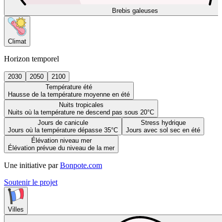
Brebis galeuses
Climat
Horizon temporel
2030
2050
2100
Température été
Hausse de la température moyenne en été
Nuits tropicales
Nuits où la température ne descend pas sous 20°C
Jours de canicule
Stress hydrique
Jours où la température dépasse 35°C
Jours avec sol sec en été
Élévation niveau mer
Élévation prévue du niveau de la mer
Une initiative par
Bonpote.com
Soutenir le projet
Villes