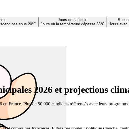
ales
Jours de canicule
Stress
descend pas sous 20°C
Jours où la température dépasse 35°C
Jours avec 
cipales 2026 et projections clim
26 en France. Plus de 50 000 candidats référencés avec leurs programmes,
00 communes françaises. Filtrez par couleur politique (gauche, centre, dr