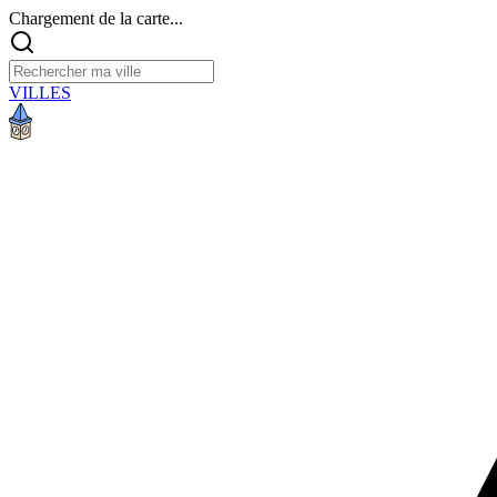
Chargement de la carte...
VILLES