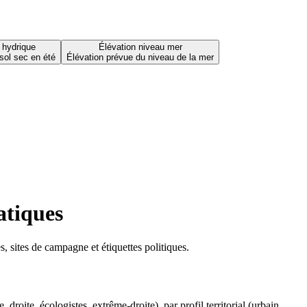
 hydrique
Élévation niveau mer
sol sec en été
Élévation prévue du niveau de la mer
atiques
 sites de campagne et étiquettes politiques.
oite, écologistes, extrême-droite), par profil territorial (urbain,