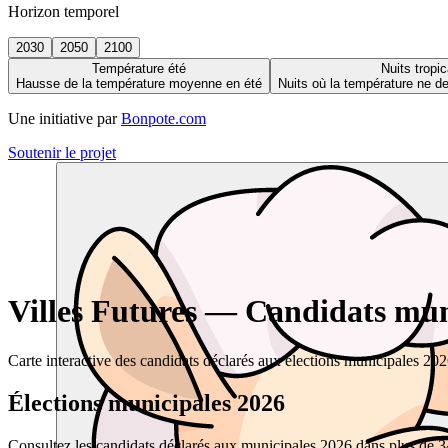
Horizon temporel
2030
2050
2100
Température été
Nuits tropic
Hausse de la température moyenne en été
Nuits où la température ne 
Une initiative par
Bonpote.com
Soutenir le projet
Villes Futures — Candidats muni
Carte interactive des candidats déclarés aux élections municipales 20
Élections municipales 2026
Consultez les candidats déclarés aux municipales 2026 dans plus de 34 0