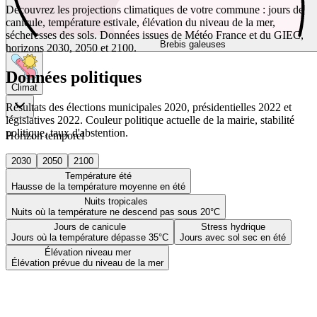
Découvrez les projections climatiques de votre commune : jours de
canicule, température estivale, élévation du niveau de la mer,
sécheresses des sols. Données issues de Météo France et du GIEC,
Brebis galeuses
horizons 2030, 2050 et 2100.
Données politiques
Climat
Résultats des élections municipales 2020, présidentielles 2022 et
législatives 2022. Couleur politique actuelle de la mairie, stabilité
politique, taux d'abstention.
Horizon temporel
2030
2050
2100
Température été
Hausse de la température moyenne en été
Nuits tropicales
Nuits où la température ne descend pas sous 20°C
Jours de canicule
Stress hydrique
Jours où la température dépasse 35°C
Jours avec sol sec en été
Élévation niveau mer
Élévation prévue du niveau de la mer