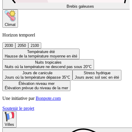
Brebis galeuses
Climat
Horizon temporel
2030
2050
2100
Température été
Hausse de la température moyenne en été
Nuits tropicales
Nuits où la température ne descend pas sous 20°C
Jours de canicule
Stress hydrique
Jours où la température dépasse 35°C
Jours avec sol sec en été
Élévation niveau mer
Élévation prévue du niveau de la mer
Une initiative par
Bonpote.com
Soutenir le projet
Villes