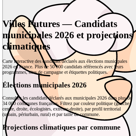
Villes Futures — Candidats
municipales 2026 et projections
climatiques
Carte interactive des candidats déclarés aux élections municipales
2026 en France. Plus de 50 000 candidats référencés avec leurs
programmes, sites de campagne et étiquettes politiques.
Élections municipales 2026
Consultez les candidats déclarés aux municipales 2026 dans plus de
34 000 communes françaises. Filtrez par couleur politique (gauche,
centre, droite, écologistes, extrême-droite), par profil territorial
(urbain, périurbain, rural) et par taille de commune.
Projections climatiques par commune