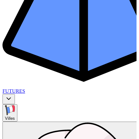
FUTURES
Villes