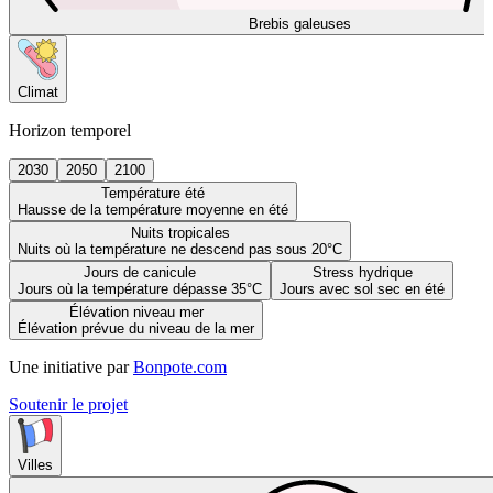
Brebis galeuses
Climat
Horizon temporel
2030
2050
2100
Température été
Hausse de la température moyenne en été
Nuits tropicales
Nuits où la température ne descend pas sous 20°C
Jours de canicule
Stress hydrique
Jours où la température dépasse 35°C
Jours avec sol sec en été
Élévation niveau mer
Élévation prévue du niveau de la mer
Une initiative par
Bonpote.com
Soutenir le projet
Villes