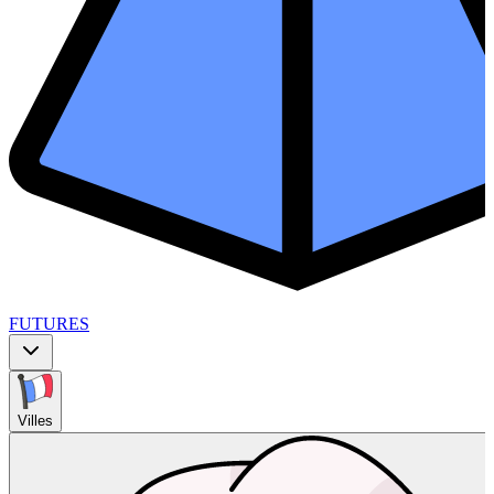
FUTURES
Villes