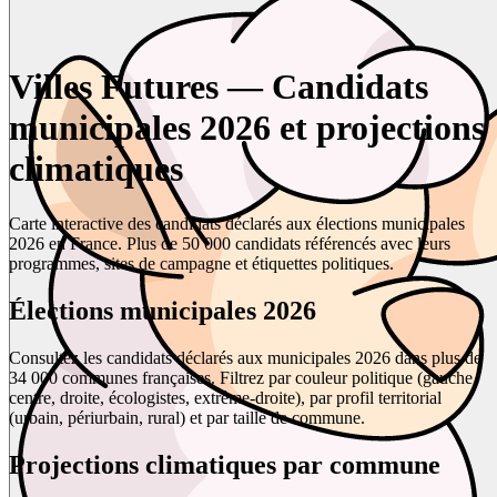
Villes Futures — Candidats
municipales 2026 et projections
climatiques
Carte interactive des candidats déclarés aux élections municipales
2026 en France. Plus de 50 000 candidats référencés avec leurs
programmes, sites de campagne et étiquettes politiques.
Élections municipales 2026
Consultez les candidats déclarés aux municipales 2026 dans plus de
34 000 communes françaises. Filtrez par couleur politique (gauche,
centre, droite, écologistes, extrême-droite), par profil territorial
(urbain, périurbain, rural) et par taille de commune.
Projections climatiques par commune