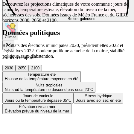
Découvrez les projections climatiques de votre commune : jours de
canicule, température estivale, élévation du niveau de la mer,
sécheresses des sols. Données issues de Météo France et du GIEC,
Brebis galeuses
horizons 2030, 2050 et 2100.
Données politiques
Climat
Résultats des élections municipales 2020, présidentielles 2022 et
législatives 2022. Couleur politique actuelle de la mairie, stabilité
politique, taux d'abstention.
Horizon temporel
2030
2050
2100
Température été
Hausse de la température moyenne en été
Nuits tropicales
Nuits où la température ne descend pas sous 20°C
Jours de canicule
Stress hydrique
Jours où la température dépasse 35°C
Jours avec sol sec en été
Élévation niveau mer
Élévation prévue du niveau de la mer