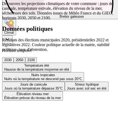
Découvrez les projections climatiques de votre commune : jours de
canicule, température estivale, élévation du niveau de la mer,
sécheresses des sols. Données issues de Météo France et du GIEC,
Brebis galeuses
horizons 2030, 2050 et 2100.
Données politiques
Climat
Résultats des élections municipales 2020, présidentielles 2022 et
législatives 2022. Couleur politique actuelle de la mairie, stabilité
politique, taux d'abstention.
Horizon temporel
2030
2050
2100
Température été
Hausse de la température moyenne en été
Nuits tropicales
Nuits où la température ne descend pas sous 20°C
Jours de canicule
Stress hydrique
Jours où la température dépasse 35°C
Jours avec sol sec en été
Élévation niveau mer
Élévation prévue du niveau de la mer