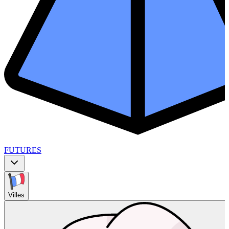
FUTURES
Villes