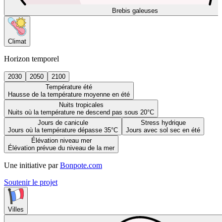
Brebis galeuses
Climat
Horizon temporel
2030
2050
2100
Température été
Hausse de la température moyenne en été
Nuits tropicales
Nuits où la température ne descend pas sous 20°C
Jours de canicule
Stress hydrique
Jours où la température dépasse 35°C
Jours avec sol sec en été
Élévation niveau mer
Élévation prévue du niveau de la mer
Une initiative par
Bonpote.com
Soutenir le projet
Villes