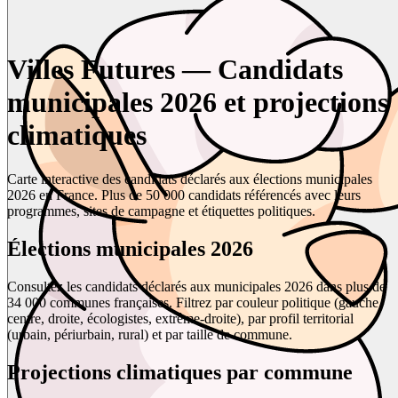
Villes Futures — Candidats
municipales 2026 et projections
climatiques
Carte interactive des candidats déclarés aux élections municipales
2026 en France. Plus de 50 000 candidats référencés avec leurs
programmes, sites de campagne et étiquettes politiques.
Élections municipales 2026
Consultez les candidats déclarés aux municipales 2026 dans plus de
34 000 communes françaises. Filtrez par couleur politique (gauche,
centre, droite, écologistes, extrême-droite), par profil territorial
(urbain, périurbain, rural) et par taille de commune.
Projections climatiques par commune