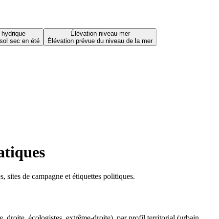
 hydrique
Élévation niveau mer
sol sec en été
Élévation prévue du niveau de la mer
atiques
 sites de campagne et étiquettes politiques.
oite, écologistes, extrême-droite), par profil territorial (urbain,