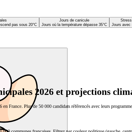
ales
Jours de canicule
Stress
descend pas sous 20°C
Jours où la température dépasse 35°C
Jours avec 
cipales 2026 et projections clim
26 en France. Plus de 50 000 candidats référencés avec leurs programmes,
00 communes françaises. Filtrez par couleur politique (gauche, centre, dr