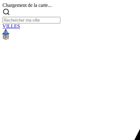
Chargement de la carte...
VILLES