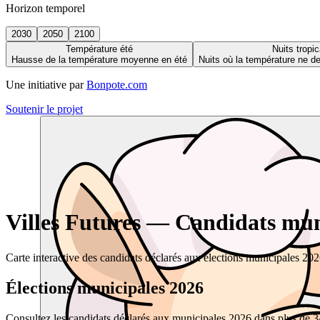
Horizon temporel
2030
2050
2100
Température été
Nuits tropic
Hausse de la température moyenne en été
Nuits où la température ne 
Une initiative par
Bonpote.com
Soutenir le projet
Villes Futures — Candidats muni
Carte interactive des candidats déclarés aux élections municipales 20
Élections municipales 2026
Consultez les candidats déclarés aux municipales 2026 dans plus de 34 0