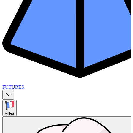
FUTURES
Villes