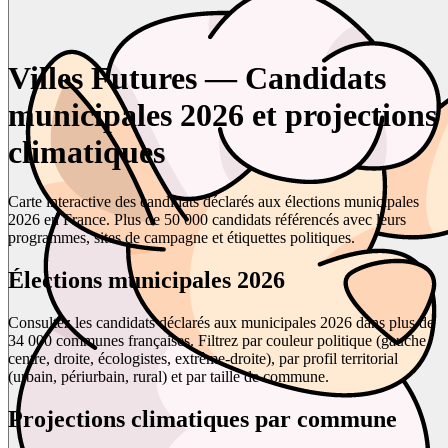
Villes Futures — Candidats
municipales 2026 et projections
climatiques
Carte interactive des candidats déclarés aux élections municipales
2026 en France. Plus de 50 000 candidats référencés avec leurs
programmes, sites de campagne et étiquettes politiques.
Élections municipales 2026
Consultez les candidats déclarés aux municipales 2026 dans plus de
34 000 communes françaises. Filtrez par couleur politique (gauche,
centre, droite, écologistes, extrême-droite), par profil territorial
(urbain, périurbain, rural) et par taille de commune.
Projections climatiques par commune