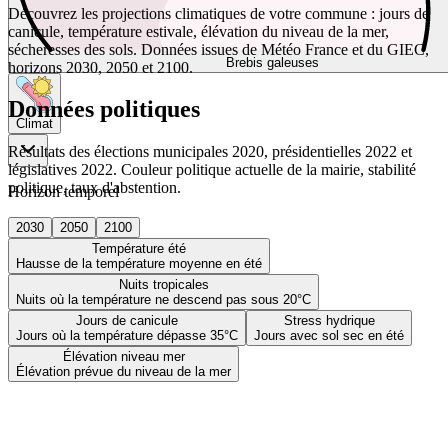
Découvrez les projections climatiques de votre commune : jours de
canicule, température estivale, élévation du niveau de la mer,
sécheresses des sols. Données issues de Météo France et du GIEC,
Brebis galeuses
horizons 2030, 2050 et 2100.
Données politiques
Climat
Résultats des élections municipales 2020, présidentielles 2022 et
législatives 2022. Couleur politique actuelle de la mairie, stabilité
politique, taux d'abstention.
Horizon temporel
2030
2050
2100
Température été
Hausse de la température moyenne en été
Nuits tropicales
Nuits où la température ne descend pas sous 20°C
Jours de canicule
Stress hydrique
Jours où la température dépasse 35°C
Jours avec sol sec en été
Élévation niveau mer
Élévation prévue du niveau de la mer