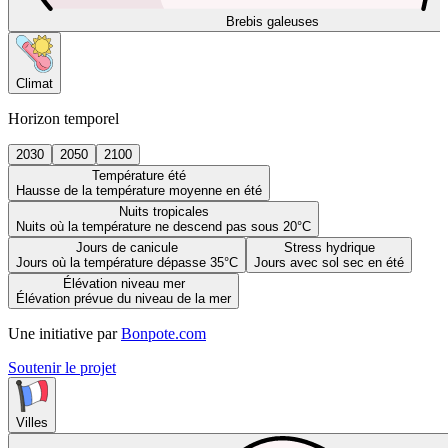
Brebis galeuses
Climat
Horizon temporel
2030
2050
2100
Température été
Hausse de la température moyenne en été
Nuits tropicales
Nuits où la température ne descend pas sous 20°C
Jours de canicule
Stress hydrique
Jours où la température dépasse 35°C
Jours avec sol sec en été
Élévation niveau mer
Élévation prévue du niveau de la mer
Une initiative par
Bonpote.com
Soutenir le projet
Villes