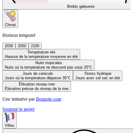
Brebis galeuses
Climat
Horizon temporel
2030
2050
2100
Température été
Hausse de la température moyenne en été
Nuits tropicales
Nuits où la température ne descend pas sous 20°C
Jours de canicule
Stress hydrique
Jours où la température dépasse 35°C
Jours avec sol sec en été
Élévation niveau mer
Élévation prévue du niveau de la mer
Une initiative par
Bonpote.com
Soutenir le projet
Villes