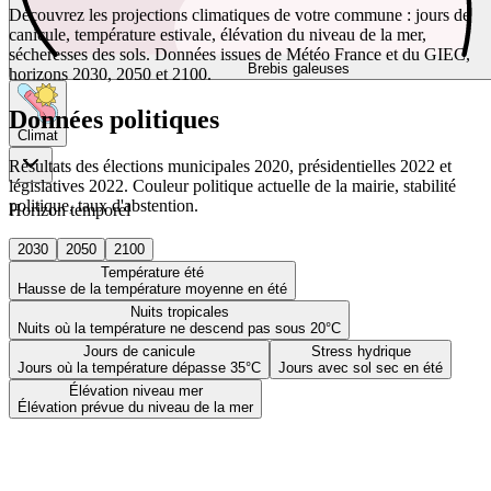
Découvrez les projections climatiques de votre commune : jours de
canicule, température estivale, élévation du niveau de la mer,
sécheresses des sols. Données issues de Météo France et du GIEC,
Brebis galeuses
horizons 2030, 2050 et 2100.
Données politiques
Climat
Résultats des élections municipales 2020, présidentielles 2022 et
législatives 2022. Couleur politique actuelle de la mairie, stabilité
politique, taux d'abstention.
Horizon temporel
2030
2050
2100
Température été
Hausse de la température moyenne en été
Nuits tropicales
Nuits où la température ne descend pas sous 20°C
Jours de canicule
Stress hydrique
Jours où la température dépasse 35°C
Jours avec sol sec en été
Élévation niveau mer
Élévation prévue du niveau de la mer