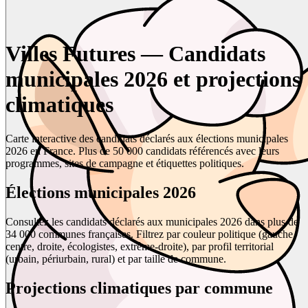
Villes Futures — Candidats
municipales 2026 et projections
climatiques
Carte interactive des candidats déclarés aux élections municipales
2026 en France. Plus de 50 000 candidats référencés avec leurs
programmes, sites de campagne et étiquettes politiques.
Élections municipales 2026
Consultez les candidats déclarés aux municipales 2026 dans plus de
34 000 communes françaises. Filtrez par couleur politique (gauche,
centre, droite, écologistes, extrême-droite), par profil territorial
(urbain, périurbain, rural) et par taille de commune.
Projections climatiques par commune