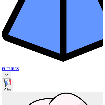
FUTURES
Villes