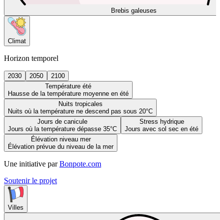
Brebis galeuses
Climat
Horizon temporel
2030
2050
2100
Température été
Hausse de la température moyenne en été
Nuits tropicales
Nuits où la température ne descend pas sous 20°C
Jours de canicule
Stress hydrique
Jours où la température dépasse 35°C
Jours avec sol sec en été
Élévation niveau mer
Élévation prévue du niveau de la mer
Une initiative par
Bonpote.com
Soutenir le projet
Villes