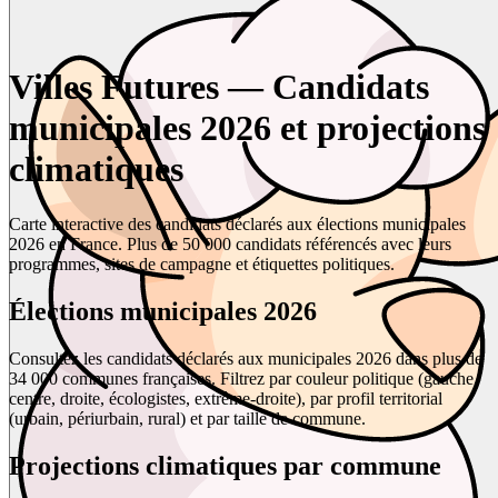
Villes Futures — Candidats
municipales 2026 et projections
climatiques
Carte interactive des candidats déclarés aux élections municipales
2026 en France. Plus de 50 000 candidats référencés avec leurs
programmes, sites de campagne et étiquettes politiques.
Élections municipales 2026
Consultez les candidats déclarés aux municipales 2026 dans plus de
34 000 communes françaises. Filtrez par couleur politique (gauche,
centre, droite, écologistes, extrême-droite), par profil territorial
(urbain, périurbain, rural) et par taille de commune.
Projections climatiques par commune