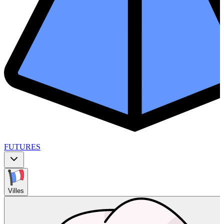
FUTURES
Villes