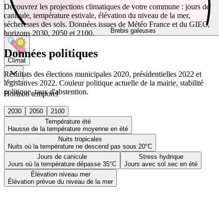
Découvrez les projections climatiques de votre commune : jours de
canicule, température estivale, élévation du niveau de la mer,
sécheresses des sols. Données issues de Météo France et du GIEC,
Brebis galeuses
horizons 2030, 2050 et 2100.
Données politiques
Climat
Résultats des élections municipales 2020, présidentielles 2022 et
législatives 2022. Couleur politique actuelle de la mairie, stabilité
politique, taux d'abstention.
Horizon temporel
2030
2050
2100
Température été
Hausse de la température moyenne en été
Nuits tropicales
Nuits où la température ne descend pas sous 20°C
Jours de canicule
Stress hydrique
Jours où la température dépasse 35°C
Jours avec sol sec en été
Élévation niveau mer
Élévation prévue du niveau de la mer