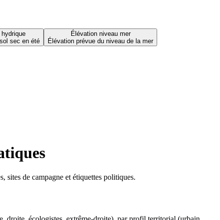
 hydrique
Élévation niveau mer
sol sec en été
Élévation prévue du niveau de la mer
atiques
 sites de campagne et étiquettes politiques.
oite, écologistes, extrême-droite), par profil territorial (urbain,