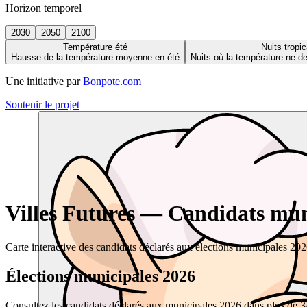
Horizon temporel
2030
2050
2100
Température été
Nuits tropic
Hausse de la température moyenne en été
Nuits où la température ne 
Une initiative par
Bonpote.com
Soutenir le projet
Villes Futures — Candidats muni
Carte interactive des candidats déclarés aux élections municipales 20
Élections municipales 2026
Consultez les candidats déclarés aux municipales 2026 dans plus de 34 0