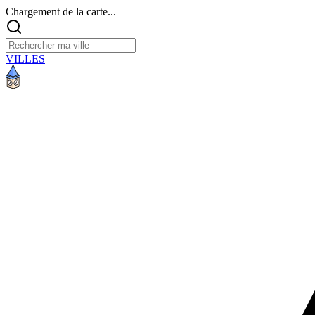
Chargement de la carte...
VILLES