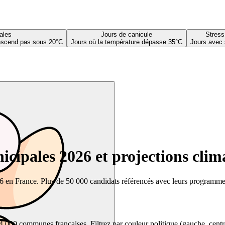
ales
Jours de canicule
Stress
descend pas sous 20°C
Jours où la température dépasse 35°C
Jours avec 
cipales 2026 et projections clim
26 en France. Plus de 50 000 candidats référencés avec leurs programmes,
00 communes françaises. Filtrez par couleur politique (gauche, centre, dr