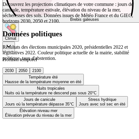
Découvrez les projections climatiques de votre commune : jours de
canicule, température estivale, élévation du niveau de la mer,
sécheresses des sols. Données issues de Météo France et du GIEC,
Brebis galeuses
horizons 2030, 2050 et 2100.
Données politiques
Climat
Résultats des élections municipales 2020, présidentielles 2022 et
législatives 2022. Couleur politique actuelle de la mairie, stabilité
politique, taux d'abstention.
Horizon temporel
2030
2050
2100
Température été
Hausse de la température moyenne en été
Nuits tropicales
Nuits où la température ne descend pas sous 20°C
Jours de canicule
Stress hydrique
Jours où la température dépasse 35°C
Jours avec sol sec en été
Élévation niveau mer
Élévation prévue du niveau de la mer