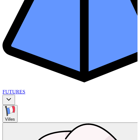
FUTURES
Villes