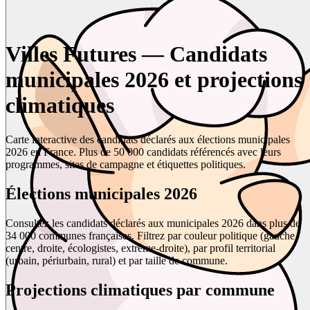
Villes Futures — Candidats
municipales 2026 et projections
climatiques
Carte interactive des candidats déclarés aux élections municipales
2026 en France. Plus de 50 000 candidats référencés avec leurs
programmes, sites de campagne et étiquettes politiques.
Élections municipales 2026
Consultez les candidats déclarés aux municipales 2026 dans plus de
34 000 communes françaises. Filtrez par couleur politique (gauche,
centre, droite, écologistes, extrême-droite), par profil territorial
(urbain, périurbain, rural) et par taille de commune.
Projections climatiques par commune