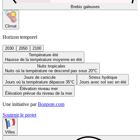
Brebis galeuses
Climat
Horizon temporel
2030
2050
2100
Température été
Hausse de la température moyenne en été
Nuits tropicales
Nuits où la température ne descend pas sous 20°C
Jours de canicule
Stress hydrique
Jours où la température dépasse 35°C
Jours avec sol sec en été
Élévation niveau mer
Élévation prévue du niveau de la mer
Une initiative par
Bonpote.com
Soutenir le projet
Villes