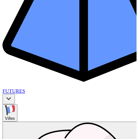
FUTURES
Villes