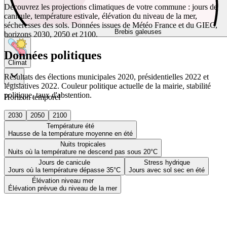
Découvrez les projections climatiques de votre commune : jours de
canicule, température estivale, élévation du niveau de la mer,
sécheresses des sols. Données issues de Météo France et du GIEC,
Brebis galeuses
horizons 2030, 2050 et 2100.
Données politiques
Climat
Résultats des élections municipales 2020, présidentielles 2022 et
législatives 2022. Couleur politique actuelle de la mairie, stabilité
politique, taux d'abstention.
Horizon temporel
2030
2050
2100
Température été
Hausse de la température moyenne en été
Nuits tropicales
Nuits où la température ne descend pas sous 20°C
Jours de canicule
Stress hydrique
Jours où la température dépasse 35°C
Jours avec sol sec en été
Élévation niveau mer
Élévation prévue du niveau de la mer