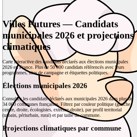
Villes Futures — Candidats
municipales 2026 et projections
climatiques
Carte interactive des candidats déclarés aux élections municipales
2026 en France. Plus de 50 000 candidats référencés avec leurs
programmes, sites de campagne et étiquettes politiques.
Élections municipales 2026
Consultez les candidats déclarés aux municipales 2026 dans plus de
34 000 communes françaises. Filtrez par couleur politique (gauche,
centre, droite, écologistes, extrême-droite), par profil territorial
(urbain, périurbain, rural) et par taille de commune.
Projections climatiques par commune