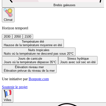
Brebis galeuses
Climat
Horizon temporel
2030
2050
2100
Température été
Hausse de la température moyenne en été
Nuits tropicales
Nuits où la température ne descend pas sous 20°C
Jours de canicule
Stress hydrique
Jours où la température dépasse 35°C
Jours avec sol sec en été
Élévation niveau mer
Élévation prévue du niveau de la mer
Une initiative par
Bonpote.com
Soutenir le projet
Villes