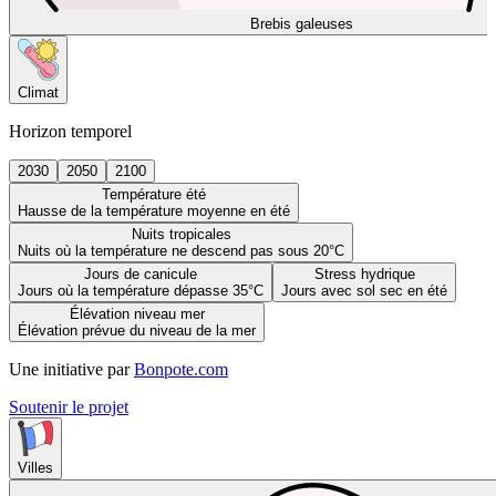
Brebis galeuses
Climat
Horizon temporel
2030
2050
2100
Température été
Hausse de la température moyenne en été
Nuits tropicales
Nuits où la température ne descend pas sous 20°C
Jours de canicule
Stress hydrique
Jours où la température dépasse 35°C
Jours avec sol sec en été
Élévation niveau mer
Élévation prévue du niveau de la mer
Une initiative par
Bonpote.com
Soutenir le projet
Villes