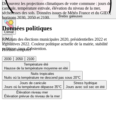
Découvrez les projections climatiques de votre commune : jours de
canicule, température estivale, élévation du niveau de la mer,
sécheresses des sols. Données issues de Météo France et du GIEC,
Brebis galeuses
horizons 2030, 2050 et 2100.
Données politiques
Climat
Résultats des élections municipales 2020, présidentielles 2022 et
législatives 2022. Couleur politique actuelle de la mairie, stabilité
politique, taux d'abstention.
Horizon temporel
2030
2050
2100
Température été
Hausse de la température moyenne en été
Nuits tropicales
Nuits où la température ne descend pas sous 20°C
Jours de canicule
Stress hydrique
Jours où la température dépasse 35°C
Jours avec sol sec en été
Élévation niveau mer
Élévation prévue du niveau de la mer