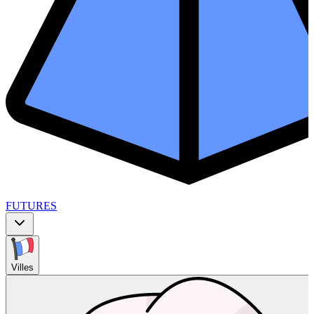
FUTURES
Villes