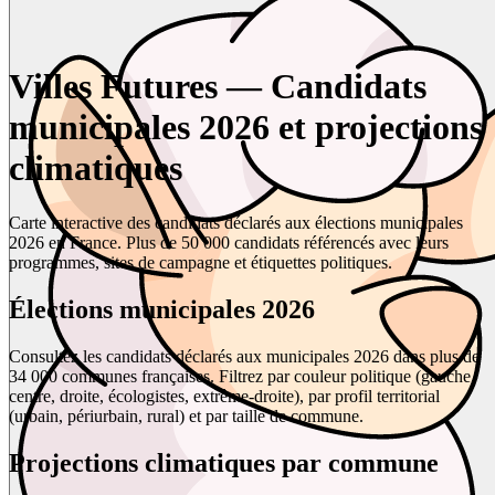
Villes Futures — Candidats
municipales 2026 et projections
climatiques
Carte interactive des candidats déclarés aux élections municipales
2026 en France. Plus de 50 000 candidats référencés avec leurs
programmes, sites de campagne et étiquettes politiques.
Élections municipales 2026
Consultez les candidats déclarés aux municipales 2026 dans plus de
34 000 communes françaises. Filtrez par couleur politique (gauche,
centre, droite, écologistes, extrême-droite), par profil territorial
(urbain, périurbain, rural) et par taille de commune.
Projections climatiques par commune