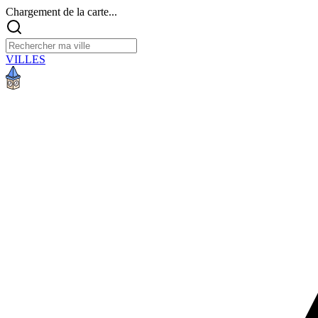
Chargement de la carte...
VILLES