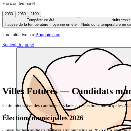
Horizon temporel
2030
2050
2100
Température été
Nuits tropic
Hausse de la température moyenne en été
Nuits où la température ne 
Une initiative par
Bonpote.com
Soutenir le projet
Villes Futures — Candidats muni
Carte interactive des candidats déclarés aux élections municipales 20
Élections municipales 2026
Consultez les candidats déclarés aux municipales 2026 dans plus de 34 0