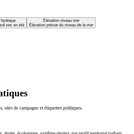
 hydrique
Élévation niveau mer
sol sec en été
Élévation prévue du niveau de la mer
atiques
 sites de campagne et étiquettes politiques.
oite, écologistes, extrême-droite), par profil territorial (urbain,