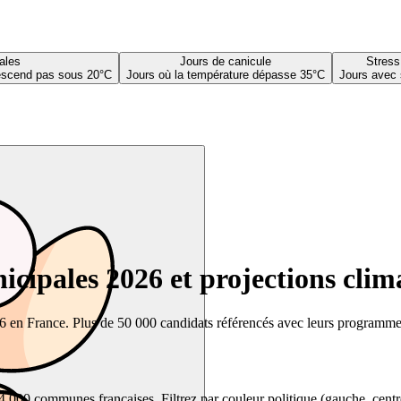
ales
Jours de canicule
Stress
descend pas sous 20°C
Jours où la température dépasse 35°C
Jours avec 
cipales 2026 et projections clim
26 en France. Plus de 50 000 candidats référencés avec leurs programmes,
00 communes françaises. Filtrez par couleur politique (gauche, centre, dr