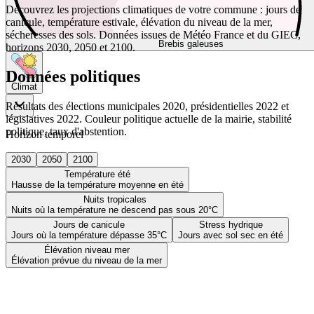
Découvrez les projections climatiques de votre commune : jours de
canicule, température estivale, élévation du niveau de la mer,
sécheresses des sols. Données issues de Météo France et du GIEC,
Brebis galeuses
horizons 2030, 2050 et 2100.
Données politiques
Climat
Résultats des élections municipales 2020, présidentielles 2022 et
législatives 2022. Couleur politique actuelle de la mairie, stabilité
politique, taux d'abstention.
Horizon temporel
2030
2050
2100
Température été
Hausse de la température moyenne en été
Nuits tropicales
Nuits où la température ne descend pas sous 20°C
Jours de canicule
Stress hydrique
Jours où la température dépasse 35°C
Jours avec sol sec en été
Élévation niveau mer
Élévation prévue du niveau de la mer