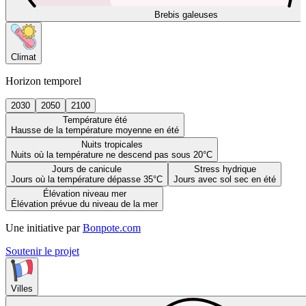
Brebis galeuses
Climat
Horizon temporel
2030
2050
2100
Température été
Hausse de la température moyenne en été
Nuits tropicales
Nuits où la température ne descend pas sous 20°C
Jours de canicule
Stress hydrique
Jours où la température dépasse 35°C
Jours avec sol sec en été
Élévation niveau mer
Élévation prévue du niveau de la mer
Une initiative par
Bonpote.com
Soutenir le projet
Villes