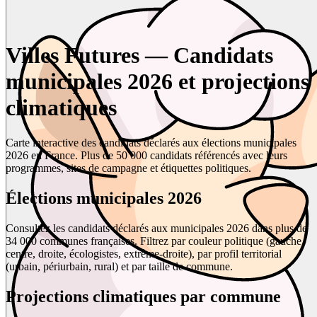
Villes Futures — Candidats
municipales 2026 et projections
climatiques
Carte interactive des candidats déclarés aux élections municipales
2026 en France. Plus de 50 000 candidats référencés avec leurs
programmes, sites de campagne et étiquettes politiques.
Élections municipales 2026
Consultez les candidats déclarés aux municipales 2026 dans plus de
34 000 communes françaises. Filtrez par couleur politique (gauche,
centre, droite, écologistes, extrême-droite), par profil territorial
(urbain, périurbain, rural) et par taille de commune.
Projections climatiques par commune