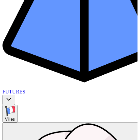
FUTURES
Villes