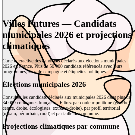
Villes Futures — Candidats
municipales 2026 et projections
climatiques
Carte interactive des candidats déclarés aux élections municipales
2026 en France. Plus de 50 000 candidats référencés avec leurs
programmes, sites de campagne et étiquettes politiques.
Élections municipales 2026
Consultez les candidats déclarés aux municipales 2026 dans plus de
34 000 communes françaises. Filtrez par couleur politique (gauche,
centre, droite, écologistes, extrême-droite), par profil territorial
(urbain, périurbain, rural) et par taille de commune.
Projections climatiques par commune