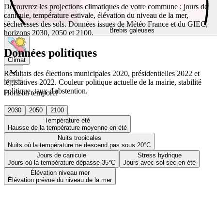
Découvrez les projections climatiques de votre commune : jours de
canicule, température estivale, élévation du niveau de la mer,
sécheresses des sols. Données issues de Météo France et du GIEC,
Brebis galeuses
horizons 2030, 2050 et 2100.
Données politiques
Climat
Résultats des élections municipales 2020, présidentielles 2022 et
législatives 2022. Couleur politique actuelle de la mairie, stabilité
politique, taux d'abstention.
Horizon temporel
2030
2050
2100
Température été
Hausse de la température moyenne en été
Nuits tropicales
Nuits où la température ne descend pas sous 20°C
Jours de canicule
Stress hydrique
Jours où la température dépasse 35°C
Jours avec sol sec en été
Élévation niveau mer
Élévation prévue du niveau de la mer