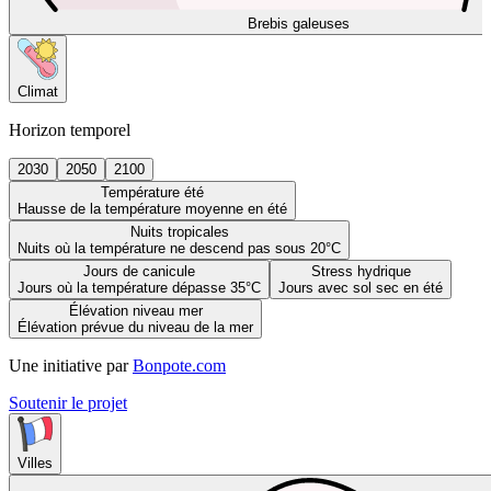
Brebis galeuses
Climat
Horizon temporel
2030
2050
2100
Température été
Hausse de la température moyenne en été
Nuits tropicales
Nuits où la température ne descend pas sous 20°C
Jours de canicule
Stress hydrique
Jours où la température dépasse 35°C
Jours avec sol sec en été
Élévation niveau mer
Élévation prévue du niveau de la mer
Une initiative par
Bonpote.com
Soutenir le projet
Villes