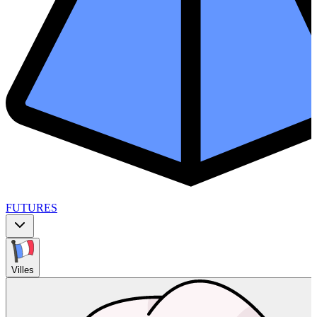
FUTURES
Villes